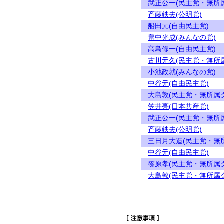
武正公一(民主党・無所
斉藤鉄夫(公明党)
船田元(自由民主党)
畠中光成(みんなの党)
高鳥修一(自由民主党)
古川元久(民主党・無所
小池政就(みんなの党)
中谷元(自由民主党)
大島敦(民主党・無所属
笠井亮(日本共産党)
武正公一(民主党・無所
斉藤鉄夫(公明党)
三日月大造(民主党・無
中谷元(自由民主党)
篠原孝(民主党・無所属
大島敦(民主党・無所属