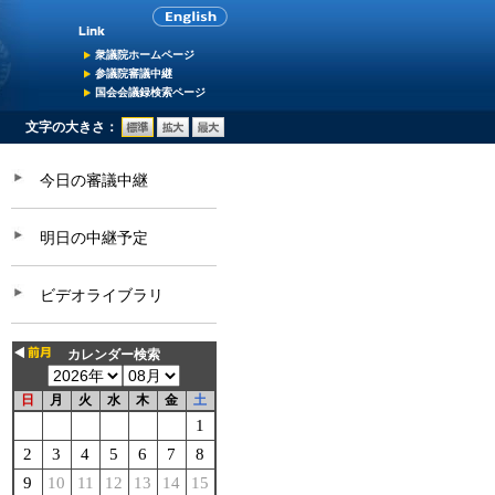
衆議院ホームページ
参議院審議中継
国会会議録検索ページ
文字の大きさ：
今日の審議中継
明日の中継予定
ビデオライブラリ
カレンダー検索
日
月
火
水
木
金
土
1
2
3
4
5
6
7
8
9
10
11
12
13
14
15