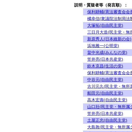
説明・質疑者等（発言順）：
保利耕輔(憲法審査会会長
橘幸信(衆議院法制局法
大塚拓(自由民主党)
三日月大造(民主党・無
新原秀人(日本維新の会)
浜地雅一(公明党)
畠中光成(みんなの党)
笠井亮(日本共産党)
鈴木克昌(生活の党)
保利耕輔(憲法審査会会長
中谷元(自由民主党)
古川元久(民主党・無所
船田元(自由民主党)
高木宏壽(自由民主党)
山口壯(民主党・無所属
笠井亮(日本共産党)
土屋正忠(自由民主党)
大島敦(民主党・無所属