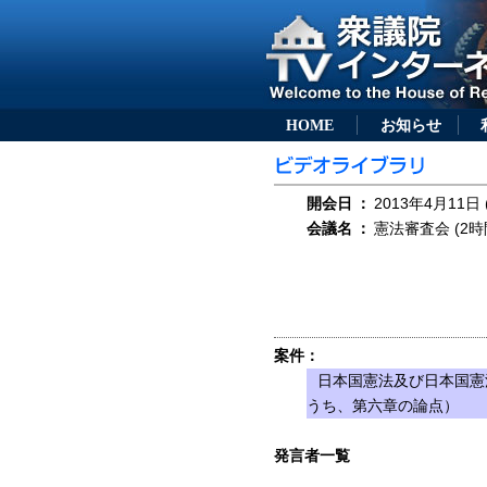
HOME
お知らせ
開会日
：
2013年4月11日 
会議名
：
憲法審査会 (2時
案件：
日本国憲法及び日本国憲
うち、第六章の論点）
発言者一覧