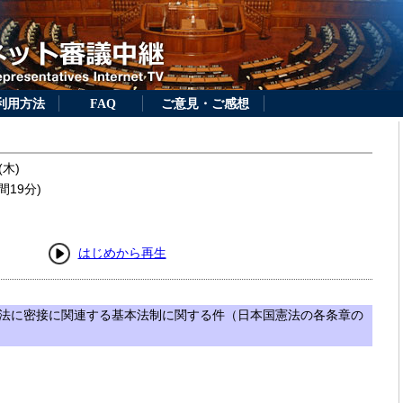
利用方法
FAQ
ご意見・ご感想
(木)
間19分)
はじめから再生
法に密接に関連する基本法制に関する件（日本国憲法の各条章の