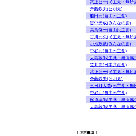
武正公一(民主党・無所
斉藤鉄夫(公明党)
船田元(自由民主党)
畠中光成(みんなの党)
高鳥修一(自由民主党)
古川元久(民主党・無所
小池政就(みんなの党)
中谷元(自由民主党)
大島敦(民主党・無所属
笠井亮(日本共産党)
武正公一(民主党・無所
斉藤鉄夫(公明党)
三日月大造(民主党・無
中谷元(自由民主党)
篠原孝(民主党・無所属
大島敦(民主党・無所属