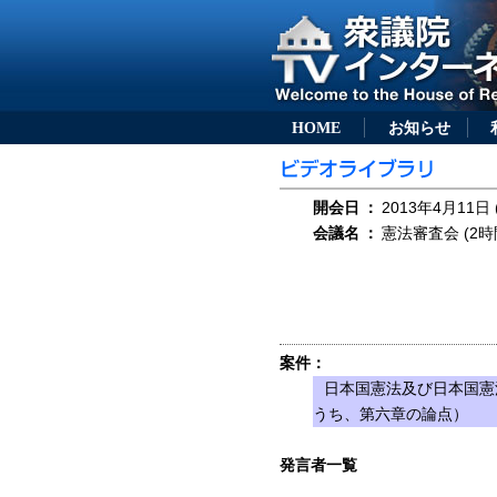
HOME
お知らせ
開会日
：
2013年4月11日 
会議名
：
憲法審査会 (2時
案件：
日本国憲法及び日本国憲
うち、第六章の論点）
発言者一覧