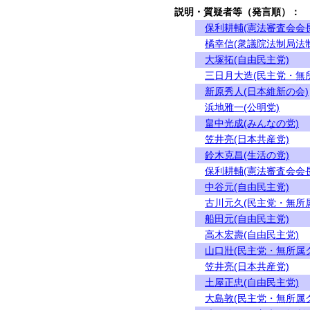
説明・質疑者等（発言順）：
保利耕輔(憲法審査会会長
橘幸信(衆議院法制局法
大塚拓(自由民主党)
三日月大造(民主党・無
新原秀人(日本維新の会)
浜地雅一(公明党)
畠中光成(みんなの党)
笠井亮(日本共産党)
鈴木克昌(生活の党)
保利耕輔(憲法審査会会長
中谷元(自由民主党)
古川元久(民主党・無所
船田元(自由民主党)
高木宏壽(自由民主党)
山口壯(民主党・無所属
笠井亮(日本共産党)
土屋正忠(自由民主党)
大島敦(民主党・無所属