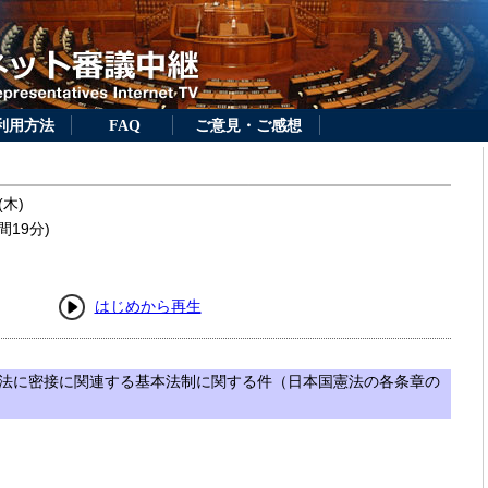
利用方法
FAQ
ご意見・ご感想
(木)
間19分)
はじめから再生
法に密接に関連する基本法制に関する件（日本国憲法の各条章の