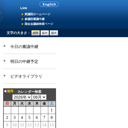
衆議院ホームページ
参議院審議中継
国会会議録検索ページ
文字の大きさ：
今日の審議中継
明日の中継予定
ビデオライブラリ
カレンダー検索
日
月
火
水
木
金
土
1
2
3
4
5
6
7
8
9
10
11
12
13
14
15