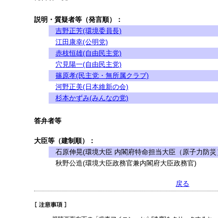
説明・質疑者等（発言順）：
吉野正芳(環境委員長)
江田康幸(公明党)
赤枝恒雄(自由民主党)
穴見陽一(自由民主党)
篠原孝(民主党・無所属クラブ)
河野正美(日本維新の会)
杉本かずみ(みんなの党)
答弁者等
大臣等（建制順）：
石原伸晃(環境大臣 内閣府特命担当大臣（原子力防災
秋野公造(環境大臣政務官兼内閣府大臣政務官)
戻る