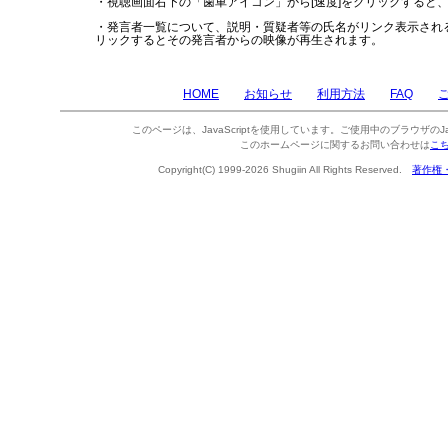
・視聴画面右下の「歯車アイコン」から[速度]をクリックすると
・発言者一覧について、説明・質疑者等の氏名がリンク表示され
リックするとその発言者からの映像が再生されます。
HOME
お知らせ
利用方法
FAQ
このページは、JavaScriptを使用しています。ご使用中のブラウザのJa
このホームページに関するお問い合わせは
こ
Copyright(C) 1999-2026 Shugiin All Rights Reserved.
著作権