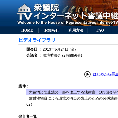
HOME
お知らせ
利用方法
FAQ
開会日
：
2013年5月24日 (金)
会議名
：
環境委員会 (2時間56分)
はじめから再
案件：
大気汚染防止法の一部を改正する法律案（183国会閣4
放射性物質による環境の汚染の防止のための関係法律
62）
発言者一覧