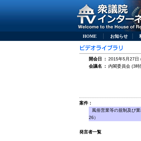
HOME
お知らせ
開会日
：
2015年5月27日 
会議名
：
内閣委員会 (3時
案件：
風俗営業等の規制及び業
26）
発言者一覧