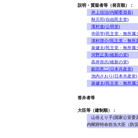
説明・質疑者等（発言順）：
井上信治(内閣委員長)
秋元司(自由民主党)
濱村進(公明党)
寺田学(民主党・無所属
津村啓介(民主党・無所
泉健太(民主党・無所属
河野正美(維新の党)
高井崇志(維新の党)
穀田恵二(日本共産党)
池内さおり(日本共産党)
泉健太(民主党・無所属
答弁者等
大臣等（建制順）：
山谷えり子(国家公安委員
内閣府特命担当大臣（防災