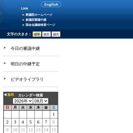
衆議院ホームページ
参議院審議中継
国会会議録検索ページ
文字の大きさ：
今日の審議中継
明日の中継予定
ビデオライブラリ
カレンダー検索
日
月
火
水
木
金
土
1
2
3
4
5
6
7
8
9
10
11
12
13
14
15