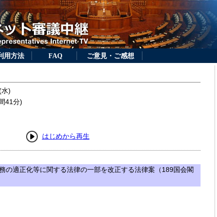
利用方法
FAQ
ご意見・ご感想
(水)
間41分)
はじめから再生
務の適正化等に関する法律の一部を改正する法律案（189国会閣