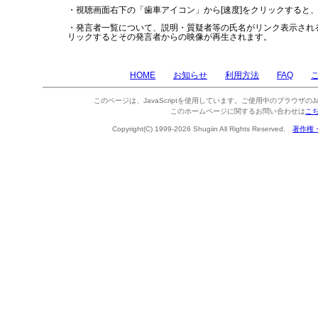
・視聴画面右下の「歯車アイコン」から[速度]をクリックすると
・発言者一覧について、説明・質疑者等の氏名がリンク表示され
リックするとその発言者からの映像が再生されます。
HOME
お知らせ
利用方法
FAQ
このページは、JavaScriptを使用しています。ご使用中のブラウザのJa
このホームページに関するお問い合わせは
こ
Copyright(C) 1999-2026 Shugiin All Rights Reserved.
著作権