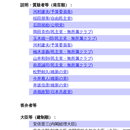
説明・質疑者等（発言順）：
河村建夫(予算委員長)
稲田朋美(自由民主党)
石田祝稔(公明党)
岡田克也(民主党・無所属クラブ)
玉木雄一郎(民主党・無所属クラブ)
河村建夫(予算委員長)
柚木道義(民主党・無所属クラブ)
山井和則(民主党・無所属クラブ)
前原誠司(民主党・無所属クラブ)
松野頼久(維新の党)
今井雅人(維新の党)
井坂信彦(維新の党)
赤嶺政賢(日本共産党)
答弁者等
大臣等（建制順）：
安倍晋三(内閣総理大臣)