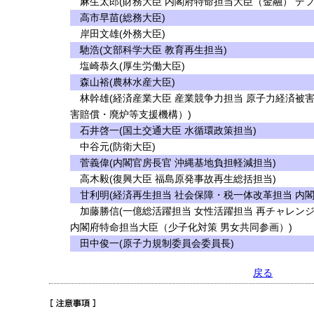
麻生太郎(財務大臣 内閣府特命担当大臣（金融） デフ
高市早苗(総務大臣)
岸田文雄(外務大臣)
馳浩(文部科学大臣 教育再生担当)
塩崎恭久(厚生労働大臣)
森山裕(農林水産大臣)
林幹雄(経済産業大臣 産業競争力担当 原子力経済被
害賠償・廃炉等支援機構）)
石井啓一(国土交通大臣 水循環政策担当)
中谷元(防衛大臣)
菅義偉(内閣官房長官 沖縄基地負担軽減担当)
高木毅(復興大臣 福島原発事故再生総括担当)
甘利明(経済再生担当 社会保障・税一体改革担当 内
加藤勝信(一億総活躍担当 女性活躍担当 再チャレンジ
内閣府特命担当大臣（少子化対策 男女共同参画）)
田中俊一(原子力規制委員会委員長)
戻る