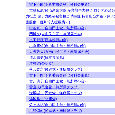
宮下一郎(予算委員会第七分科会主査)
世耕弘成(経済産業大臣 産業競争力担当 ロシア経済
力担当 原子力経済被害担当 内閣府特命担当大臣（原子
害賠償・廃炉等支援機構）)
中谷真一(自由民主党・無所属の会)
門博文(自由民主党・無所属の会)
木下智彦(日本維新の会)
小倉將信(自由民主党・無所属の会)
大野敬太郎(自由民主党・無所属の会)
清水忠史(日本共産党)
濱村進(公明党)
落合貴之(民進党・無所属クラブ)
宮下一郎(予算委員会第七分科会主査)
宮川典子(自由民主党・無所属の会)
菅直人(民進党・無所属クラブ)
逢坂誠二(民進党・無所属クラブ)
浜地雅一(公明党)
佐々木紀(自由民主党・無所属の会)
小熊慎司(民進党・無所属クラブ)