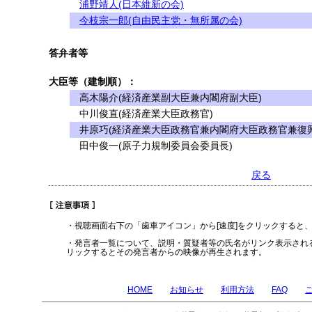
浦野靖人(日本維新の会)
今枝宗一郎(自由民主党・無所属の会)
答弁者等
大臣等（建制順）：
高木陽介(経済産業副大臣兼内閣府副大臣)
中川俊直(経済産業大臣政務官)
井原巧(経済産業大臣政務官兼内閣府大臣政務官兼復興
田中俊一(原子力規制委員会委員長)
戻る
・視聴画面右下の「歯車アイコン」から[速度]をクリックすると
・発言者一覧について、説明・質疑者等の氏名がリンク表示され
リックするとその発言者からの映像が再生されます。
HOME
お知らせ
利用方法
FAQ