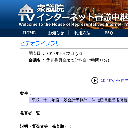
HOME
お知らせ
利用方法
FAQ
開会日
：
2017年2月22日 (水)
会議名
：
予算委員会第七分科会 (8時間11分)
はじめから再
案件：
平成二十九年度一般会計予算外二件（経済産業省所管
発言者一覧
説明・質疑者等（発言順）：