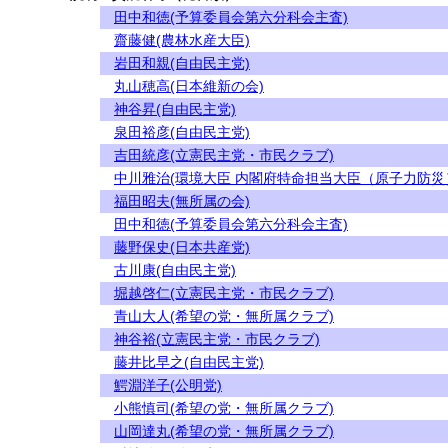
田中和徳(予算委員会第六分科会主査)
齋藤健(農林水産大臣)
岩田和親(自由民主党)
丸山穂高(日本維新の会)
神谷昇(自由民主党)
泉田裕彦(自由民主党)
吉田統彦(立憲民主党・市民クラブ)
中川雅治(環境大臣 内閣府特命担当大臣（原子力防災
福田昭夫(無所属の会)
田中和徳(予算委員会第六分科会主査)
藤野保史(日本共産党)
古川康(自由民主党)
堀越啓仁(立憲民主党・市民クラブ)
青山大人(希望の党・無所属クラブ)
神谷裕(立憲民主党・市民クラブ)
藤井比早之(自由民主党)
鰐淵洋子(公明党)
小熊慎司(希望の党・無所属クラブ)
山岡達丸(希望の党・無所属クラブ)