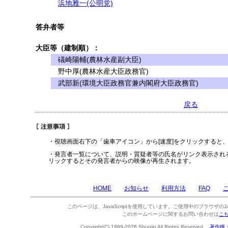
浜地雅一(公明党)
答弁者等
大臣等（建制順）：
礒崎陽輔(農林水産副大臣)
野中厚(農林水産大臣政務官)
武部新(環境大臣政務官兼内閣府大臣政務官)
戻る
・視聴画面右下の「歯車アイコン」から[速度]をクリックすると
・発言者一覧について、説明・質疑者等の氏名がリンク表示され
リックするとその発言者からの映像が再生されます。
HOME
お知らせ
利用方法
FAQ
このページは、JavaScriptを使用しています。ご使用中のブラウザのJa
このホームページに関するお問い合わせは
こ
Copyright(C) 1999-2026 Shugiin All Rights Reserved.
著作権