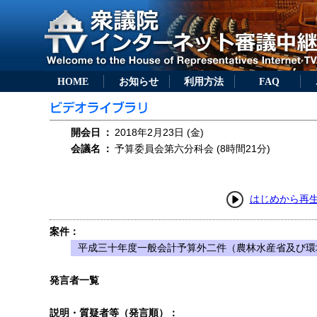
HOME
お知らせ
利用方法
FAQ
開会日
：
2018年2月23日 (金)
会議名
：
予算委員会第六分科会 (8時間21分)
はじめから再
案件：
平成三十年度一般会計予算外二件（農林水産省及び環
発言者一覧
説明・質疑者等（発言順）：