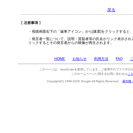
戻る
・視聴画面右下の「歯車アイコン」から[速度]をクリックすると
・発言者一覧について、説明・質疑者等の氏名がリンク表示され
リックするとその発言者からの映像が再生されます。
HOME
お知らせ
利用方法
FAQ
このページは、JavaScriptを使用しています。ご使用中のブラウザのJa
このホームページに関するお問い合わせは
こ
Copyright(C) 1999-2026 Shugiin All Rights Reserved.
著作権