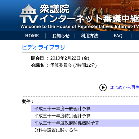
HOME
お知らせ
利用方法
FAQ
開会日
：
2019年2月22日 (金)
会議名
：
予算委員会 (7時間12分)
はじめから再
案件：
平成三十一年度一般会計予算
平成三十一年度特別会計予算
平成三十一年度政府関係機関予算
分科会設置に関する件