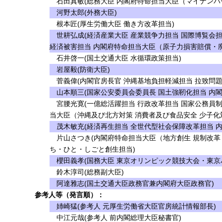
石田真敏(総務大臣 内閣府特命担当大臣（マイナンバ
河野太郎(外務大臣)
根本匠(厚生労働大臣 働き方改革担当)
世耕弘成(経済産業大臣 産業競争力担当 国際博覧会担
経済被害担当 内閣府特命担当大臣（原子力損害賠償・
石井啓一(国土交通大臣 水循環政策担当)
岩屋毅(防衛大臣)
菅義偉(内閣官房長官 沖縄基地負担軽減担当 拉致問題
山本順三(国家公安委員会委員長 国土強靭化担当 内閣
宮腰光寛(一億総活躍担当 行政改革担当 国家公務員制
当大臣（沖縄及び北方対策 消費者及び食品安全 少子化対
茂木敏充(経済再生担当 全世代型社会保障改革担当 
片山さつき(内閣府特命担当大臣（地方創生 規制改革 
ち・ひと・しごと創生担当)
櫻田義孝(国務大臣 東京オリンピック競技大会・東京
鈴木淳司(総務副大臣)
阿達雅志(国土交通大臣政務官兼内閣府大臣政務官)
参考人等（発言順）：
姉崎猛(参考人 元厚生労働省大臣官房統計情報部長)
中江元哉(参考人 前内閣総理大臣秘書官)