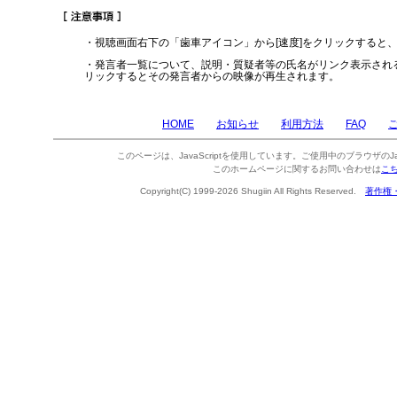
・視聴画面右下の「歯車アイコン」から[速度]をクリックすると
・発言者一覧について、説明・質疑者等の氏名がリンク表示され
リックするとその発言者からの映像が再生されます。
HOME
お知らせ
利用方法
FAQ
このページは、JavaScriptを使用しています。ご使用中のブラウザのJa
このホームページに関するお問い合わせは
こ
Copyright(C) 1999-2026 Shugiin All Rights Reserved.
著作権