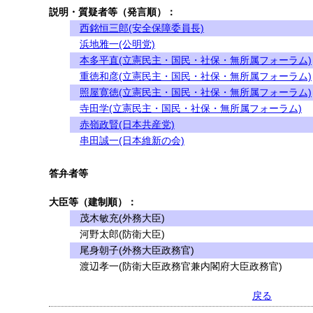
説明・質疑者等（発言順）：
西銘恒三郎(安全保障委員長)
浜地雅一(公明党)
本多平直(立憲民主・国民・社保・無所属フォーラム)
重徳和彦(立憲民主・国民・社保・無所属フォーラム)
照屋寛徳(立憲民主・国民・社保・無所属フォーラム)
寺田学(立憲民主・国民・社保・無所属フォーラム)
赤嶺政賢(日本共産党)
串田誠一(日本維新の会)
答弁者等
大臣等（建制順）：
茂木敏充(外務大臣)
河野太郎(防衛大臣)
尾身朝子(外務大臣政務官)
渡辺孝一(防衛大臣政務官兼内閣府大臣政務官)
戻る