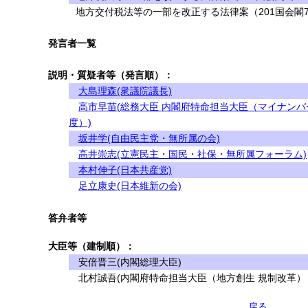
地方交付税法等の一部を改正する法律案（201国会閣
発言者一覧
説明・質疑者等（発言順）：
大島理森(衆議院議長)
高市早苗(総務大臣 内閣府特命担当大臣（マイナンバ
度）)
坂井学(自由民主党・無所属の会)
高井崇志(立憲民主・国民・社保・無所属フォーラム)
本村伸子(日本共産党)
足立康史(日本維新の会)
答弁者等
大臣等（建制順）：
安倍晋三(内閣総理大臣)
北村誠吾(内閣府特命担当大臣（地方創生 規制改革）
戻る