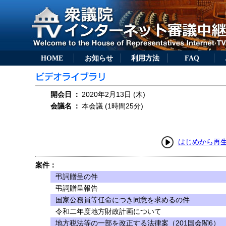
HOME
お知らせ
利用方法
FAQ
開会日
：
2020年2月13日 (木)
会議名
：
本会議 (1時間25分)
はじめから再
案件：
弔詞贈呈の件
弔詞贈呈報告
国家公務員等任命につき同意を求めるの件
令和二年度地方財政計画について
地方税法等の一部を改正する法律案（201国会閣6）