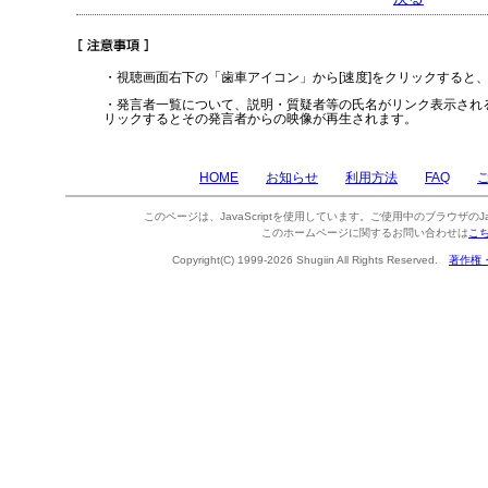
・視聴画面右下の「歯車アイコン」から[速度]をクリックすると
・発言者一覧について、説明・質疑者等の氏名がリンク表示され
リックするとその発言者からの映像が再生されます。
HOME
お知らせ
利用方法
FAQ
このページは、JavaScriptを使用しています。ご使用中のブラウザのJa
このホームページに関するお問い合わせは
こ
Copyright(C) 1999-2026 Shugiin All Rights Reserved.
著作権