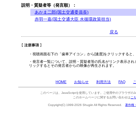
説明・質疑者等（発言順）：
あかま二郎(国土交通委員長)
赤羽一嘉(国土交通大臣 水循環政策担当)
戻る
・視聴画面右下の「歯車アイコン」から[速度]をクリックすると
・発言者一覧について、説明・質疑者等の氏名がリンク表示され
リックするとその発言者からの映像が再生されます。
HOME
お知らせ
利用方法
FAQ
このページは、JavaScriptを使用しています。ご使用中のブラウザのJa
このホームページに関するお問い合わせは
こ
Copyright(C) 1999-2026 Shugiin All Rights Reserved.
著作権