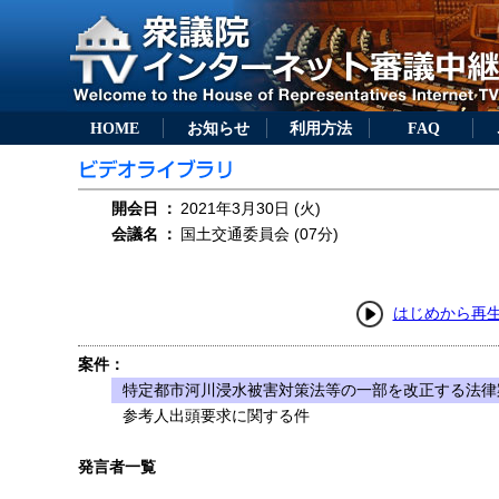
HOME
お知らせ
利用方法
FAQ
開会日
：
2021年3月30日 (火)
会議名
：
国土交通委員会 (07分)
はじめから再
案件：
特定都市河川浸水被害対策法等の一部を改正する法律案
参考人出頭要求に関する件
発言者一覧