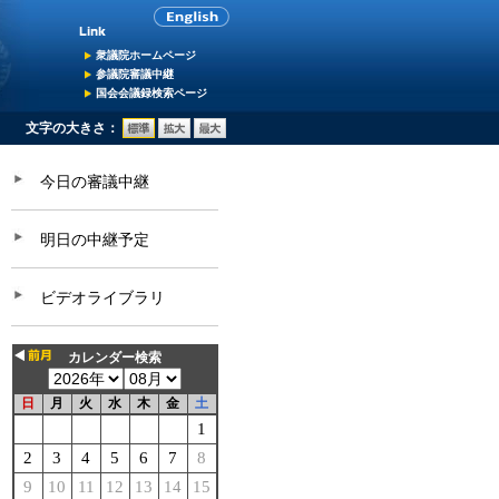
衆議院ホームページ
参議院審議中継
国会会議録検索ページ
文字の大きさ：
今日の審議中継
明日の中継予定
ビデオライブラリ
カレンダー検索
日
月
火
水
木
金
土
1
2
3
4
5
6
7
8
9
10
11
12
13
14
15