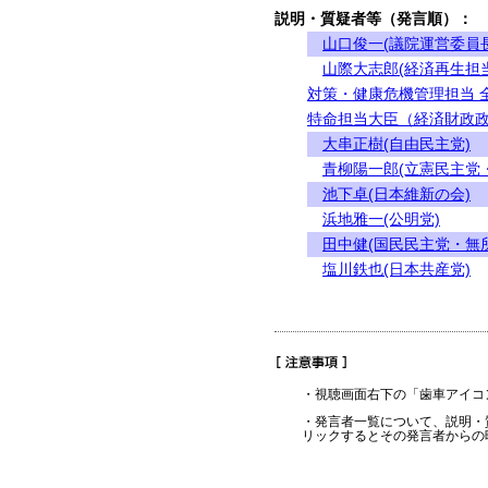
説明・質疑者等（発言順）：
山口俊一(議院運営委員長
山際大志郎(経済再生担
対策・健康危機管理担当 
特命担当大臣（経済財政政
大串正樹(自由民主党)
青柳陽一郎(立憲民主党
池下卓(日本維新の会)
浜地雅一(公明党)
田中健(国民民主党・無
塩川鉄也(日本共産党)
・視聴画面右下の「歯車アイコ
・発言者一覧について、説明・
リックするとその発言者からの