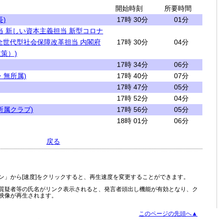
開始時刻
所要時間
)
17時 30分
01分
当 新しい資本主義担当 新型コロナ
全世代型社会保障改革担当 内閣府
17時 30分
04分
策）)
17時 34分
06分
・無所属)
17時 40分
07分
17時 47分
05分
17時 52分
04分
所属クラブ)
17時 56分
05分
18時 01分
06分
戻る
ン」から[速度]をクリックすると、再生速度を変更することができます。
質疑者等の氏名がリンク表示されると、発言者頭出し機能が有効となり、ク
映像が再生されます。
このページの先頭へ▲