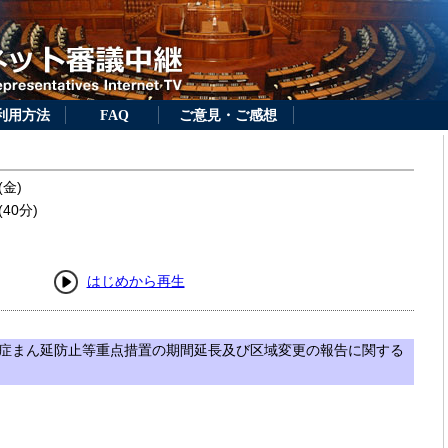
利用方法
FAQ
ご意見・ご感想
(金)
40分)
はじめから再生
症まん延防止等重点措置の期間延長及び区域変更の報告に関する