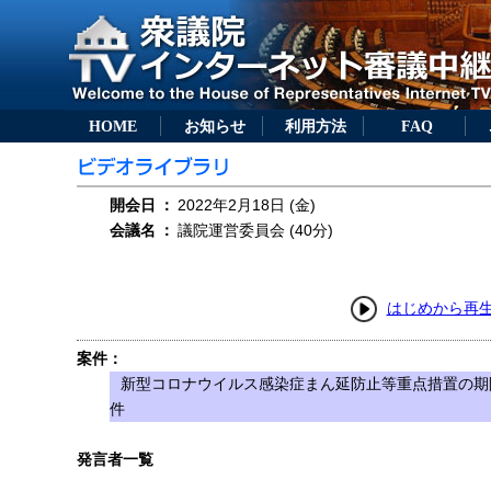
HOME
お知らせ
利用方法
FAQ
開会日
：
2022年2月18日 (金)
会議名
：
議院運営委員会 (40分)
はじめから再
案件：
新型コロナウイルス感染症まん延防止等重点措置の期
件
発言者一覧