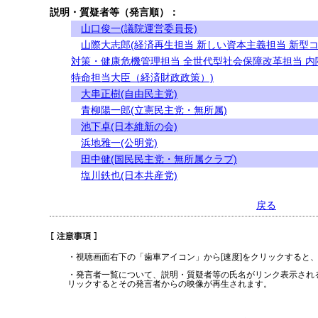
説明・質疑者等（発言順）：
山口俊一(議院運営委員長)
山際大志郎(経済再生担当 新しい資本主義担当 新型
対策・健康危機管理担当 全世代型社会保障改革担当 内
特命担当大臣（経済財政政策）)
大串正樹(自由民主党)
青柳陽一郎(立憲民主党・無所属)
池下卓(日本維新の会)
浜地雅一(公明党)
田中健(国民民主党・無所属クラブ)
塩川鉄也(日本共産党)
戻る
・視聴画面右下の「歯車アイコン」から[速度]をクリックすると
・発言者一覧について、説明・質疑者等の氏名がリンク表示され
リックするとその発言者からの映像が再生されます。