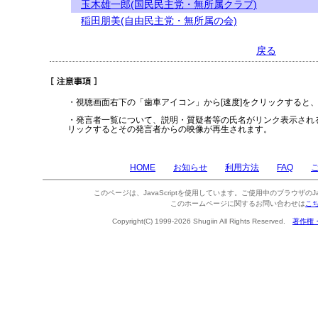
玉木雄一郎(国民民主党・無所属クラブ)
稲田朋美(自由民主党・無所属の会)
戻る
・視聴画面右下の「歯車アイコン」から[速度]をクリックすると
・発言者一覧について、説明・質疑者等の氏名がリンク表示され
リックするとその発言者からの映像が再生されます。
HOME
お知らせ
利用方法
FAQ
このページは、JavaScriptを使用しています。ご使用中のブラウザのJa
このホームページに関するお問い合わせは
こ
Copyright(C) 1999-2026 Shugiin All Rights Reserved.
著作権