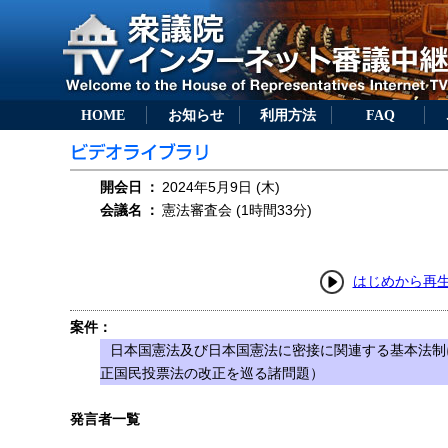
HOME
お知らせ
利用方法
FAQ
開会日
：
2024年5月9日 (木)
会議名
：
憲法審査会 (1時間33分)
はじめから再
案件：
日本国憲法及び日本国憲法に密接に関連する基本法制
正国民投票法の改正を巡る諸問題）
発言者一覧