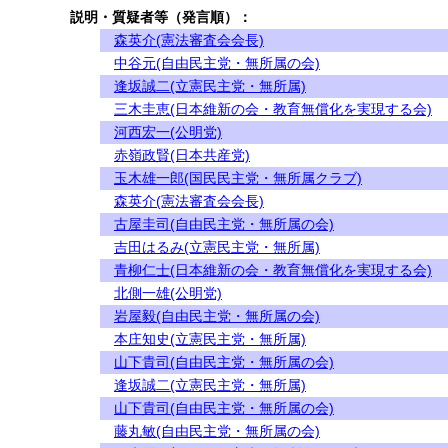
説明・質疑者等（発言順）：
森英介(憲法審査会会長)
中谷元(自由民主党・無所属の会)
逢坂誠二(立憲民主党・無所属)
三木圭恵(日本維新の会・教育無償化を実現する会)
河西宏一(公明党)
赤嶺政賢(日本共産党)
玉木雄一郎(国民民主党・無所属クラブ)
森英介(憲法審査会会長)
古屋圭司(自由民主党・無所属の会)
吉田はるみ(立憲民主党・無所属)
青柳仁士(日本維新の会・教育無償化を実現する会)
北側一雄(公明党)
岩屋毅(自由民主党・無所属の会)
本庄知史(立憲民主党・無所属)
山下貴司(自由民主党・無所属の会)
逢坂誠二(立憲民主党・無所属)
山下貴司(自由民主党・無所属の会)
藤丸敏(自由民主党・無所属の会)