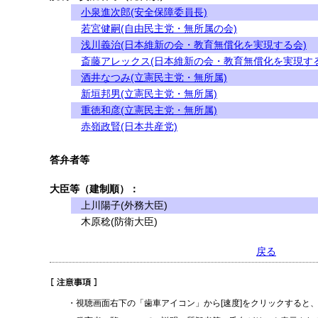
小泉進次郎(安全保障委員長)
若宮健嗣(自由民主党・無所属の会)
浅川義治(日本維新の会・教育無償化を実現する会)
斎藤アレックス(日本維新の会・教育無償化を実現する
酒井なつみ(立憲民主党・無所属)
新垣邦男(立憲民主党・無所属)
重徳和彦(立憲民主党・無所属)
赤嶺政賢(日本共産党)
答弁者等
大臣等（建制順）：
上川陽子(外務大臣)
木原稔(防衛大臣)
戻る
・視聴画面右下の「歯車アイコン」から[速度]をクリックすると