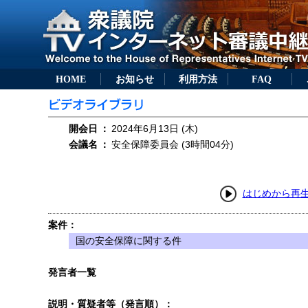
HOME
お知らせ
利用方法
FAQ
開会日
：
2024年6月13日 (木)
会議名
：
安全保障委員会 (3時間04分)
はじめから再
案件：
国の安全保障に関する件
発言者一覧
説明・質疑者等（発言順）：