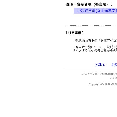
説明・質疑者等（発言順）：
小泉進次郎(安全保障委
・視聴画面右下の「歯車アイコ
・発言者一覧について、説明・
リックするとその発言者からの
HOME
お
このページは、JavaScrip
この
Copyright(C) 1999-202