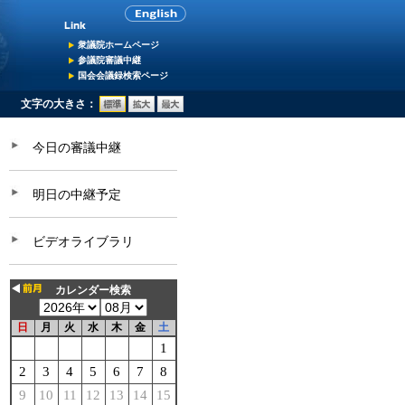
衆議院ホームページ
参議院審議中継
国会会議録検索ページ
文字の大きさ：
今日の審議中継
明日の中継予定
ビデオライブラリ
カレンダー検索
日
月
火
水
木
金
土
1
2
3
4
5
6
7
8
9
10
11
12
13
14
15