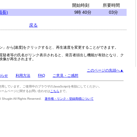
開始時刻
所要時間
員長)
9時 40分
03分
戻る
ン」から[速度]をクリックすると、再生速度を変更することができます。
質疑者等の氏名がリンク表示されると、発言者頭出し機能が有効となり、ク
映像が再生されます。
このページの先頭へ▲
知らせ
利用方法
FAQ
ご意見・ご感想
tを使用しています。ご使用中のブラウザのJavaScriptを有効にしてください。
ホームページに関するお問い合わせは
こちら
まで。
6 Shugiin All Rights Reserved.
著作権・リンク・登録商標について