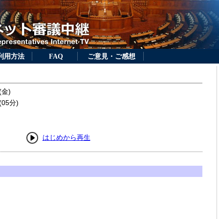
利用方法
FAQ
ご意見・ご感想
(金)
05分)
はじめから再生