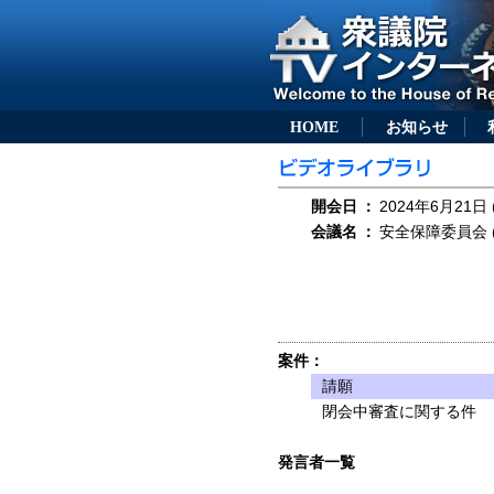
HOME
お知らせ
開会日
：
2024年6月21日 
会議名
：
安全保障委員会 (
案件：
請願
閉会中審査に関する件
発言者一覧