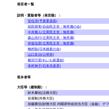
発言者一覧
説明・質疑者等（発言順）：
安住淳(予算委員長)
稲田朋美(自由民主党・無所属の会)
今井雅人(立憲民主党・無所属)
森山浩行(立憲民主党・無所属)
井坂信彦(立憲民主党・無所属)
梅村聡(日本維新の会)
山口良治(公明党)
櫛渕万里(れいわ新選組)
本村伸子(日本共産党)
答弁者等
大臣等（建制順）：
鈴木馨祐(法務大臣)
岩屋毅(外務大臣)
加藤勝信(財務大臣 内閣府特命担当大臣（金融） デフ