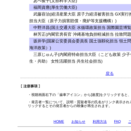
あべ俊子(文部科学大臣)
福岡資麿(厚生労働大臣)
武藤容治(経済産業大臣 原子力経済被害担当 GX実行
担当大臣（原子力損害賠償・廃炉等支援機構）)
中野洋昌(国土交通大臣 水循環政策担当 国際園芸博覧
林芳正(内閣官房長官 沖縄基地負担軽減担当 拉致問題
坂井学(国家公安委員会委員長 国土強靱化担当 領土
海洋政策）)
三原じゅん子(内閣府特命担当大臣（こども政策 少子化
生・共助） 女性活躍担当 共生社会担当)
戻る
・視聴画面右下の「歯車アイコン」から[速度]をクリックすると
・発言者一覧について、説明・質疑者等の氏名がリンク表示され
リックするとその発言者からの映像が再生されます。
HOME
お知らせ
利用方法
FAQ