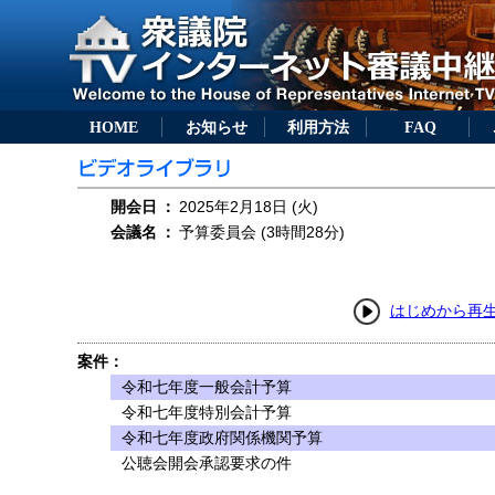
HOME
お知らせ
利用方法
FAQ
開会日
：
2025年2月18日 (火)
会議名
：
予算委員会 (3時間28分)
はじめから再
案件：
令和七年度一般会計予算
令和七年度特別会計予算
令和七年度政府関係機関予算
公聴会開会承認要求の件