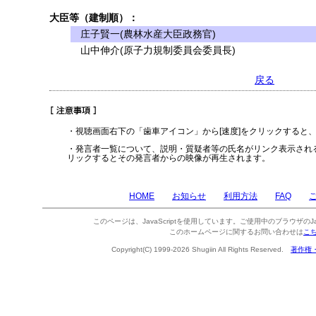
大臣等（建制順）：
庄子賢一(農林水産大臣政務官)
山中伸介(原子力規制委員会委員長)
戻る
・視聴画面右下の「歯車アイコン」から[速度]をクリックすると
・発言者一覧について、説明・質疑者等の氏名がリンク表示され
リックするとその発言者からの映像が再生されます。
HOME
お知らせ
利用方法
FAQ
このページは、JavaScriptを使用しています。ご使用中のブラウザのJa
このホームページに関するお問い合わせは
こ
Copyright(C) 1999-2026 Shugiin All Rights Reserved.
著作権