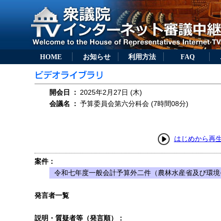
HOME
お知らせ
利用方法
FAQ
開会日
：
2025年2月27日 (木)
会議名
：
予算委員会第六分科会 (7時間08分)
はじめから再
案件：
令和七年度一般会計予算外二件（農林水産省及び環境
発言者一覧
説明・質疑者等（発言順）：