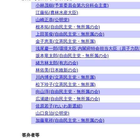
小林茂樹(予算委員会第六分科会主査)
江藤拓(農林水産大臣)
山崎正恭(公明党)
根本拓(自由民主党・無所属の会)
上田英俊(自由民主党・無所属の会)
金子恵美(立憲民主党・無所属)
浅尾慶一郎(環境大臣 内閣府特命担当大臣（原子力防
坂本竜太郎(自由民主党・無所属の会)
緒方林太郎(有志の会)
林佑美(日本維新の会)
川内博史(立憲民主党・無所属)
松下玲子(立憲民主党・無所属)
向山淳(自由民主党・無所属の会)
広瀬建(自由民主党・無所属の会)
佐原若子(れいわ新選組)
山口良治(公明党)
加藤竜祥(自由民主党・無所属の会)
答弁者等