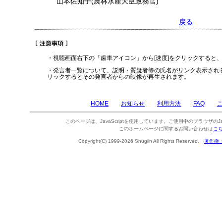
山本佐知子(農林水産大臣政務官)
戻る
・視聴画面右下の「歯車アイコン」から[速度]をクリックすると
・発言者一覧について、説明・質疑者等の氏名がリンク表示され
リックするとその発言者からの映像が再生されます。
HOME
お知らせ
利用方法
FAQ
このページは、JavaScriptを使用しています。ご使用中のブラウザのJa
このホームページに関するお問い合わせは
こ
Copyright(C) 1999-2026 Shugiin All Rights Reserved.
著作権