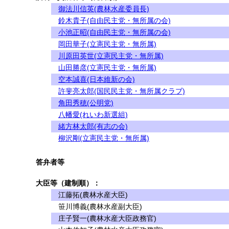
御法川信英(農林水産委員長)
鈴木貴子(自由民主党・無所属の会)
小池正昭(自由民主党・無所属の会)
岡田華子(立憲民主党・無所属)
川原田英世(立憲民主党・無所属)
山田勝彦(立憲民主党・無所属)
空本誠喜(日本維新の会)
許斐亮太郎(国民民主党・無所属クラブ)
角田秀穂(公明党)
八幡愛(れいわ新選組)
緒方林太郎(有志の会)
柳沢剛(立憲民主党・無所属)
答弁者等
大臣等（建制順）：
江藤拓(農林水産大臣)
笹川博義(農林水産副大臣)
庄子賢一(農林水産大臣政務官)