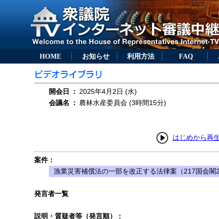
HOME
お知らせ
利用方法
FAQ
開会日
：
2025年4月2日 (水)
会議名
：
農林水産委員会 (3時間15分)
はじめから再
案件：
漁業災害補償法の一部を改正する法律案（217国会閣2
発言者一覧
説明・質疑者等（発言順）：