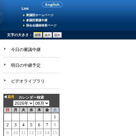
衆議院ホームページ
参議院審議中継
国会会議録検索ページ
文字の大きさ：
今日の審議中継
明日の中継予定
ビデオライブラリ
カレンダー検索
日
月
火
水
木
金
土
1
2
3
4
5
6
7
8
9
10
11
12
13
14
15