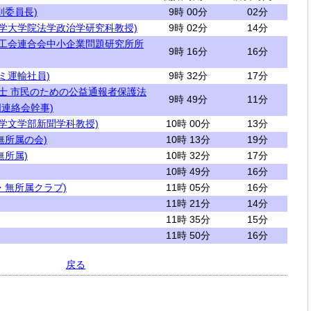
別委員長)
9時 00分
02分
大学大学院法学政治学研究科教授)
9時 02分
14分
商工会連合会中小企業問題研究所所
9時 16分
16分
ミ運輸社員)
9時 32分
17分
護士 市民のための公益通報者保護法
9時 49分
11分
連絡会幹事)
大学文学部新聞学科教授)
10時 00分
13分
無所属の会)
10時 13分
19分
無所属)
10時 32分
17分
10時 49分
16分
・無所属クラブ)
11時 05分
16分
11時 21分
14分
11時 35分
15分
11時 50分
16分
戻る