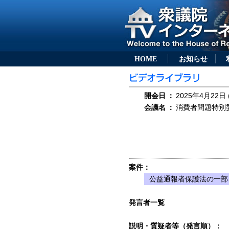
HOME
お知らせ
開会日
：
2025年4月22日 
会議名
：
消費者問題特別委
案件：
公益通報者保護法の一部を
発言者一覧
説明・質疑者等（発言順）：