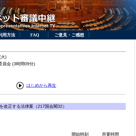
利用方法
FAQ
ご意見・ご感想
(火)
員会 (3時間09分)
はじめから再生
改正する法律案（217国会閣32）
開始時刻
所要時間