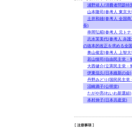
浦野靖人(消費者問題特
山本隆司(参考人 東京
土井和雄(参考人 全国
長)
串岡弘昭(参考人 元トナ
志水芙美代(参考人 弁
の抜本的改正を求める全国
奥山俊宏(参考人 上智
若山慎司(自由民主党・
大西健介(立憲民主党・
伊東信久(日本維新の会)
丹野みどり(国民民主党
沼崎満子(公明党)
たがや亮(れいわ新選組)
本村伸子(日本共産党)