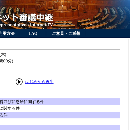
利用方法
FAQ
ご意見・ご感想
(木)
間09分)
はじめから再生
営並びに恩給に関する件
に関する件
る件