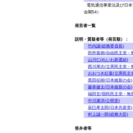
電気通信事業法及び日本
会閣54）
発言者一覧
説明・質疑者等（発言順）：
竹内譲(総務委員長)
田所嘉徳(自由民主党・
山川仁(れいわ新選組)
西川厚志(立憲民主党・
おおつき紅葉(立憲民主
黒田征樹(日本維新の会)
藤巻健太(日本維新の会)
福田玄(国民民主党・無
中川康洋(公明党)
辰巳孝太郎(日本共産党)
村上誠一郎(総務大臣)
答弁者等