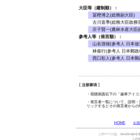
大臣等（建制順）：
冨樫博之(総務副大臣)
古川直季(総務大臣政務官
庄子賢一(農林水産大臣政
参考人等（発言順）：
山名啓雄(参考人 日本放
林俊行(参考人 日本郵政
西口彰人(参考人 日本郵
・視聴画面右下の「歯車アイコ
・発言者一覧について、説明・
リックするとその発言者からの
HOME
お
このページは、JavaScrip
この