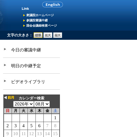
衆議院ホームページ
参議院審議中継
国会会議録検索ページ
文字の大きさ：
今日の審議中継
明日の中継予定
ビデオライブラリ
カレンダー検索
日
月
火
水
木
金
土
1
2
3
4
5
6
7
8
9
10
11
12
13
14
15