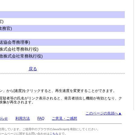
)
務官)
送協会専務理事)
株式会社専務執行役)
政株式会社常務執行役)
戻る
ン」から[速度]をクリックすると、再生速度を変更することができます。
質疑者等の氏名がリンク表示されると、発言者頭出し機能が有効となり、ク
映像が再生されます。
このページの先頭へ▲
知らせ
利用方法
FAQ
ご意見・ご感想
tを使用しています。ご使用中のブラウザのJavaScriptを有効にしてください。
ホームページに関するお問い合わせは
こちら
まで。