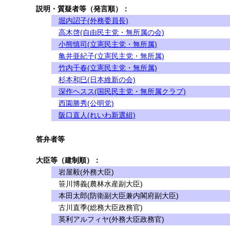
説明・質疑者等（発言順）：
堀内詔子(外務委員長)
高木啓(自由民主党・無所属の会)
小熊慎司(立憲民主党・無所属)
亀井亜紀子(立憲民主党・無所属)
竹内千春(立憲民主党・無所属)
杉本和巳(日本維新の会)
深作ヘスス(国民民主党・無所属クラブ)
西園勝秀(公明党)
阪口直人(れいわ新選組)
答弁者等
大臣等（建制順）：
岩屋毅(外務大臣)
笹川博義(農林水産副大臣)
本田太郎(防衛副大臣兼内閣府副大臣)
古川直季(総務大臣政務官)
英利アルフィヤ(外務大臣政務官)