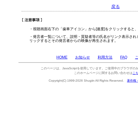
戻る
・視聴画面右下の「歯車アイコン」から[速度]をクリックすると
・発言者一覧について、説明・質疑者等の氏名がリンク表示され
リックするとその発言者からの映像が再生されます。
HOME
お知らせ
利用方法
FAQ
このページは、JavaScriptを使用しています。ご使用中のブラウザのJa
このホームページに関するお問い合わせは
こ
Copyright(C) 1999-2026 Shugiin All Rights Reserved.
著作権