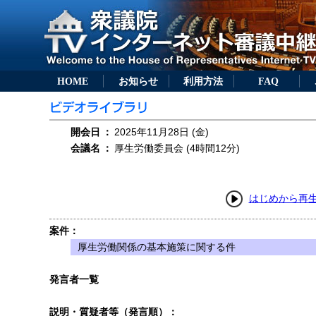
HOME
お知らせ
利用方法
FAQ
開会日
：
2025年11月28日 (金)
会議名
：
厚生労働委員会 (4時間12分)
はじめから再
案件：
厚生労働関係の基本施策に関する件
発言者一覧
説明・質疑者等（発言順）：