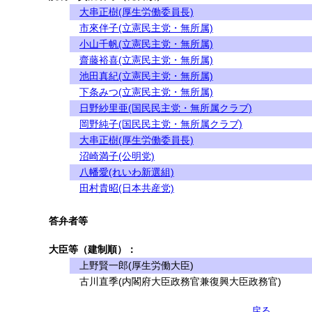
大串正樹(厚生労働委員長)
市來伴子(立憲民主党・無所属)
小山千帆(立憲民主党・無所属)
齋藤裕喜(立憲民主党・無所属)
池田真紀(立憲民主党・無所属)
下条みつ(立憲民主党・無所属)
日野紗里亜(国民民主党・無所属クラブ)
岡野純子(国民民主党・無所属クラブ)
大串正樹(厚生労働委員長)
沼崎満子(公明党)
八幡愛(れいわ新選組)
田村貴昭(日本共産党)
答弁者等
大臣等（建制順）：
上野賢一郎(厚生労働大臣)
古川直季(内閣府大臣政務官兼復興大臣政務官)
戻る