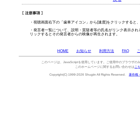
・視聴画面右下の「歯車アイコン」から[速度]をクリックすると
・発言者一覧について、説明・質疑者等の氏名がリンク表示され
リックするとその発言者からの映像が再生されます。
HOME
お知らせ
利用方法
FAQ
このページは、JavaScriptを使用しています。ご使用中のブラウザのJa
このホームページに関するお問い合わせは
こ
Copyright(C) 1999-2026 Shugiin All Rights Reserved.
著作権