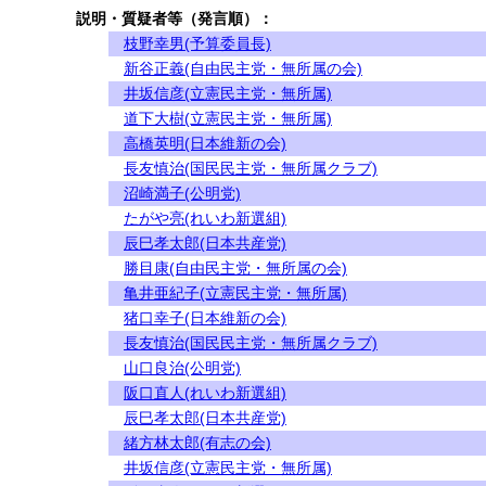
説明・質疑者等（発言順）：
枝野幸男(予算委員長)
新谷正義(自由民主党・無所属の会)
井坂信彦(立憲民主党・無所属)
道下大樹(立憲民主党・無所属)
高橋英明(日本維新の会)
長友慎治(国民民主党・無所属クラブ)
沼崎満子(公明党)
たがや亮(れいわ新選組)
辰巳孝太郎(日本共産党)
勝目康(自由民主党・無所属の会)
亀井亜紀子(立憲民主党・無所属)
猪口幸子(日本維新の会)
長友慎治(国民民主党・無所属クラブ)
山口良治(公明党)
阪口直人(れいわ新選組)
辰巳孝太郎(日本共産党)
緒方林太郎(有志の会)
井坂信彦(立憲民主党・無所属)