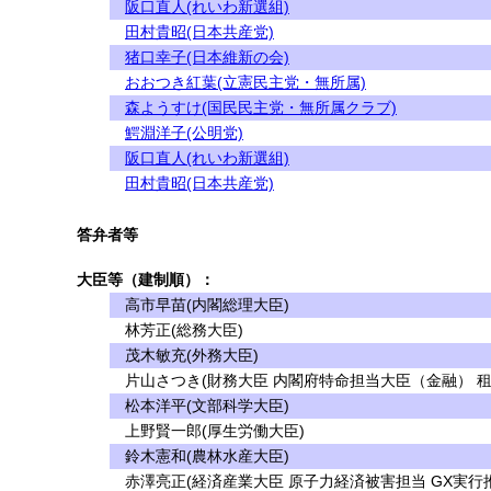
阪口直人(れいわ新選組)
田村貴昭(日本共産党)
猪口幸子(日本維新の会)
おおつき紅葉(立憲民主党・無所属)
森ようすけ(国民民主党・無所属クラブ)
鰐淵洋子(公明党)
阪口直人(れいわ新選組)
田村貴昭(日本共産党)
答弁者等
大臣等（建制順）：
高市早苗(内閣総理大臣)
林芳正(総務大臣)
茂木敏充(外務大臣)
片山さつき(財務大臣 内閣府特命担当大臣（金融） 
松本洋平(文部科学大臣)
上野賢一郎(厚生労働大臣)
鈴木憲和(農林水産大臣)
赤澤亮正(経済産業大臣 原子力経済被害担当 GX実行