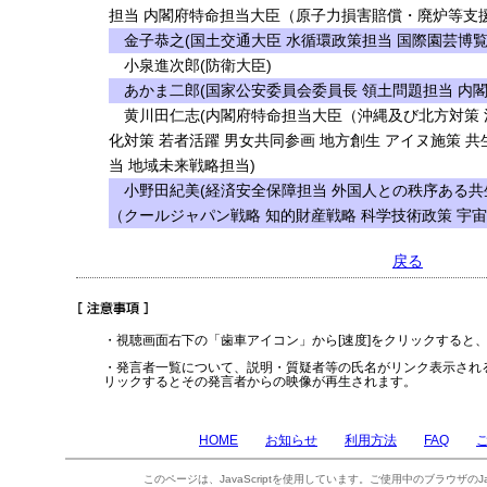
担当 内閣府特命担当大臣（原子力損害賠償・廃炉等支援
金子恭之(国土交通大臣 水循環政策担当 国際園芸博覧
小泉進次郎(防衛大臣)
あかま二郎(国家公安委員会委員長 領土問題担当 内閣
黄川田仁志(内閣府特命担当大臣（沖縄及び北方対策 
化対策 若者活躍 男女共同参画 地方創生 アイヌ施策 
当 地域未来戦略担当)
小野田紀美(経済安全保障担当 外国人との秩序ある共
（クールジャパン戦略 知的財産戦略 科学技術政策 宇宙
戻る
・視聴画面右下の「歯車アイコン」から[速度]をクリックすると
・発言者一覧について、説明・質疑者等の氏名がリンク表示され
リックするとその発言者からの映像が再生されます。
HOME
お知らせ
利用方法
FAQ
このページは、JavaScriptを使用しています。ご使用中のブラウザのJa