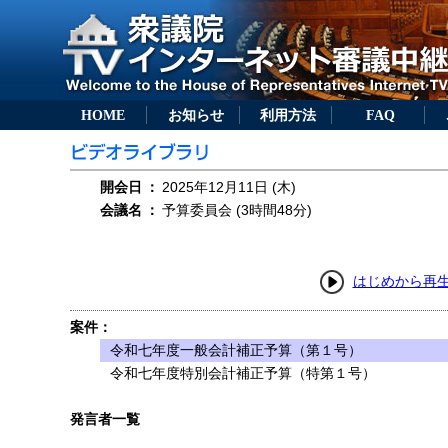
HOME
お知らせ
利用方法
FAQ
開会日
：
2025年12月11日 (木)
会議名
：
予算委員会 (3時間48分)
はじめから再
案件：
令和七年度一般会計補正予算（第１号）
令和七年度特別会計補正予算（特第１号）
発言者一覧