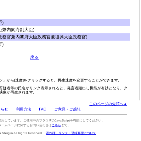
)
兼内閣府副大臣)
政務官兼内閣府大臣政務官兼復興大臣政務官)
)
戻る
ン」から[速度]をクリックすると、再生速度を変更することができます。
質疑者等の氏名がリンク表示されると、発言者頭出し機能が有効となり、ク
映像が再生されます。
このページの先頭へ▲
知らせ
利用方法
FAQ
ご意見・ご感想
tを使用しています。ご使用中のブラウザのJavaScriptを有効にしてください。
ホームページに関するお問い合わせは
こちら
まで。
6 Shugiin All Rights Reserved.
著作権・リンク・登録商標について