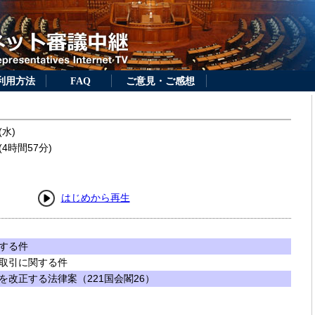
利用方法
FAQ
ご意見・ご感想
(水)
4時間57分)
はじめから再生
する件
取引に関する件
改正する法律案（221国会閣26）