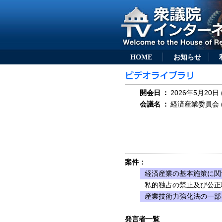
HOME
お知らせ
開会日
：
2026年5月20日 
会議名
：
経済産業委員会 (
案件：
経済産業の基本施策に関
私的独占の禁止及び公正
産業技術力強化法の一部を
発言者一覧