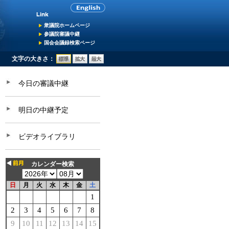
衆議院ホームページ
参議院審議中継
国会会議録検索ページ
文字の大きさ：
今日の審議中継
明日の中継予定
ビデオライブラリ
カレンダー検索
日
月
火
水
木
金
土
1
2
3
4
5
6
7
8
9
10
11
12
13
14
15