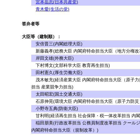
宮本岳志(日本共産党)
青木愛(生活の党)
答弁者等
大臣等（建制順）：
安倍晋三(内閣総理大臣)
新藤義孝(総務大臣 内閣府特命担当大臣（地方分権改革
岸田文雄(外務大臣)
下村博文(文部科学大臣 教育再生担当)
田村憲久(厚生労働大臣)
茂木敏充(経済産業大臣 内閣府特命担当大臣（原子力
担当 産業競争力担当)
太田昭宏(国土交通大臣)
石原伸晃(環境大臣 内閣府特命担当大臣（原子力防災
小野寺五典(防衛大臣)
甘利明(経済再生担当 社会保障・税一体改革担当 内
稲田朋美(行政改革担当 公務員制度改革担当 クール
内閣府特命担当大臣（規制改革）)