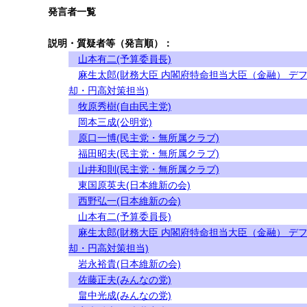
発言者一覧
説明・質疑者等（発言順）：
山本有二(予算委員長)
麻生太郎(財務大臣 内閣府特命担当大臣（金融） デ
却・円高対策担当)
牧原秀樹(自由民主党)
岡本三成(公明党)
原口一博(民主党・無所属クラブ)
福田昭夫(民主党・無所属クラブ)
山井和則(民主党・無所属クラブ)
東国原英夫(日本維新の会)
西野弘一(日本維新の会)
山本有二(予算委員長)
麻生太郎(財務大臣 内閣府特命担当大臣（金融） デ
却・円高対策担当)
岩永裕貴(日本維新の会)
佐藤正夫(みんなの党)
畠中光成(みんなの党)