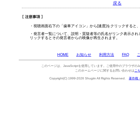
戻る
・視聴画面右下の「歯車アイコン」から[速度]をクリックすると
・発言者一覧について、説明・質疑者等の氏名がリンク表示され
リックするとその発言者からの映像が再生されます。
HOME
お知らせ
利用方法
FAQ
このページは、JavaScriptを使用しています。ご使用中のブラウザのJa
このホームページに関するお問い合わせは
こ
Copyright(C) 1999-2026 Shugiin All Rights Reserved.
著作権