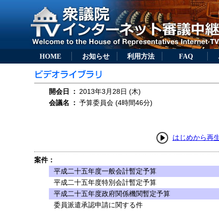
HOME
お知らせ
利用方法
FAQ
開会日
：
2013年3月28日 (木)
会議名
：
予算委員会 (4時間46分)
はじめから再
案件：
平成二十五年度一般会計暫定予算
平成二十五年度特別会計暫定予算
平成二十五年度政府関係機関暫定予算
委員派遣承認申請に関する件