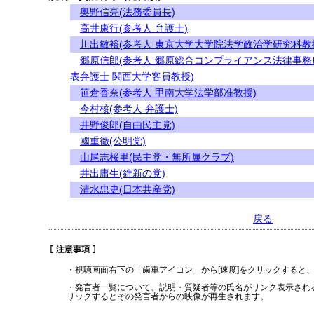
奥野信亮(法務委員長)
高井康行(参考人 弁護士)
川出敏裕(参考人 東京大学大学院法学政治学研究科教
郷原信郎(参考人 郷原総合コンプライアンス法律事務
表弁護士 関西大学客員教授)
笹倉香奈(参考人 甲南大学法学部准教授)
今村核(参考人 弁護士)
井野俊郎(自由民主党)
國重徹(公明党)
山尾志桜里(民主党・無所属クラブ)
井出庸生(維新の党)
清水忠史(日本共産党)
戻る
・視聴画面右下の「歯車アイコン」から[速度]をクリックすると
・発言者一覧について、説明・質疑者等の氏名がリンク表示され
リックするとその発言者からの映像が再生されます。