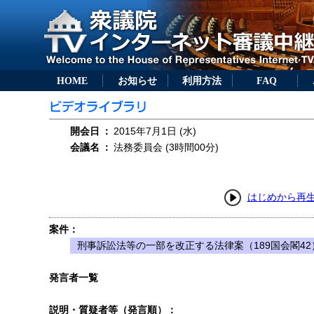
HOME
お知らせ
利用方法
FAQ
開会日
：
2015年7月1日 (水)
会議名
：
法務委員会 (3時間00分)
はじめから再
案件：
刑事訴訟法等の一部を改正する法律案（189国会閣42
発言者一覧
説明・質疑者等（発言順）：