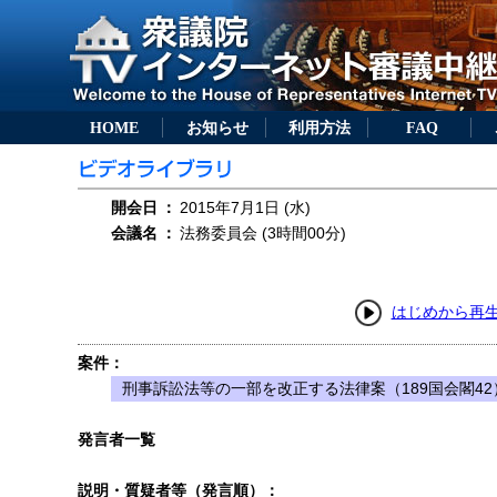
HOME
お知らせ
利用方法
FAQ
開会日
：
2015年7月1日 (水)
会議名
：
法務委員会 (3時間00分)
はじめから再
案件：
刑事訴訟法等の一部を改正する法律案（189国会閣42
発言者一覧
説明・質疑者等（発言順）：