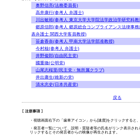
奥野信亮(法務委員長)
高井康行(参考人 弁護士)
川出敏裕(参考人 東京大学大学院法学政治学研究科教
郷原信郎(参考人 郷原総合コンプライアンス法律事務
表弁護士 関西大学客員教授)
笹倉香奈(参考人 甲南大学法学部准教授)
今村核(参考人 弁護士)
井野俊郎(自由民主党)
國重徹(公明党)
山尾志桜里(民主党・無所属クラブ)
井出庸生(維新の党)
清水忠史(日本共産党)
戻る
・視聴画面右下の「歯車アイコン」から[速度]をクリックすると
・発言者一覧について、説明・質疑者等の氏名がリンク表示され
リックするとその発言者からの映像が再生されます。