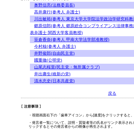
奥野信亮(法務委員長)
高井康行(参考人 弁護士)
川出敏裕(参考人 東京大学大学院法学政治学研究科教
郷原信郎(参考人 郷原総合コンプライアンス法律事務
表弁護士 関西大学客員教授)
笹倉香奈(参考人 甲南大学法学部准教授)
今村核(参考人 弁護士)
井野俊郎(自由民主党)
國重徹(公明党)
山尾志桜里(民主党・無所属クラブ)
井出庸生(維新の党)
清水忠史(日本共産党)
戻る
・視聴画面右下の「歯車アイコン」から[速度]をクリックすると
・発言者一覧について、説明・質疑者等の氏名がリンク表示され
リックするとその発言者からの映像が再生されます。