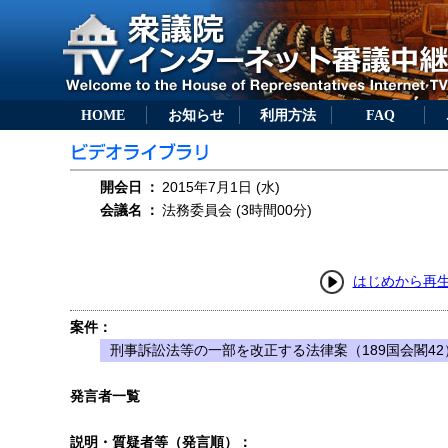
HOME
お知らせ
利用方法
FAQ
開会日
：
2015年7月1日 (水)
会議名
：
法務委員会 (3時間00分)
はじめから再
案件：
刑事訴訟法等の一部を改正する法律案（189国会閣42
発言者一覧
説明・質疑者等（発言順）：