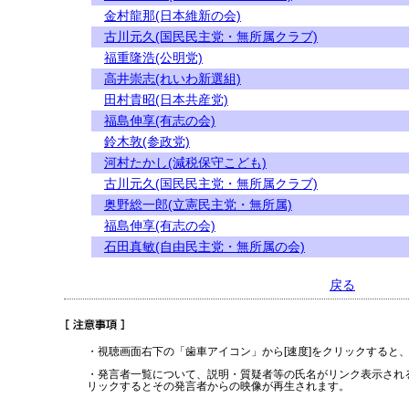
金村龍那(日本維新の会)
古川元久(国民民主党・無所属クラブ)
福重隆浩(公明党)
高井崇志(れいわ新選組)
田村貴昭(日本共産党)
福島伸享(有志の会)
鈴木敦(参政党)
河村たかし(減税保守こども)
古川元久(国民民主党・無所属クラブ)
奥野総一郎(立憲民主党・無所属)
福島伸享(有志の会)
石田真敏(自由民主党・無所属の会)
戻る
・視聴画面右下の「歯車アイコン」から[速度]をクリックすると
・発言者一覧について、説明・質疑者等の氏名がリンク表示され
リックするとその発言者からの映像が再生されます。