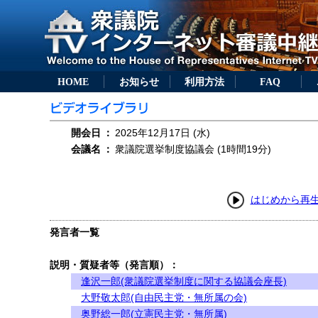
HOME
お知らせ
利用方法
FAQ
開会日
：
2025年12月17日 (水)
会議名
：
衆議院選挙制度協議会 (1時間19分)
はじめから再
発言者一覧
説明・質疑者等（発言順）：
逢沢一郎(衆議院選挙制度に関する協議会座長)
大野敬太郎(自由民主党・無所属の会)
奥野総一郎(立憲民主党・無所属)