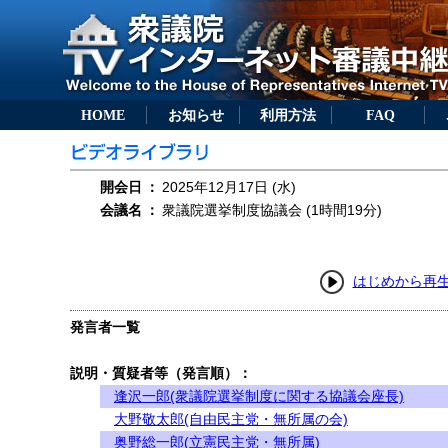
HOME
お知らせ
利用方法
FAQ
開会日
：
2025年12月17日 (水)
会議名
：
衆議院選挙制度協議会 (1時間19分)
はじめから再
発言者一覧
説明・質疑者等（発言順）：
逢沢一郎(衆議院選挙制度に関する協議会座長)
大野敬太郎(自由民主党・無所属の会)
奥野総一郎(立憲民主党・無所属)