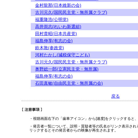
金村龍那(日本維新の会)
古川元久(国民民主党・無所属クラブ)
福重隆浩(公明党)
高井崇志(れいわ新選組)
田村貴昭(日本共産党)
福島伸享(有志の会)
鈴木敦(参政党)
河村たかし(減税保守こども)
古川元久(国民民主党・無所属クラブ)
奥野総一郎(立憲民主党・無所属)
福島伸享(有志の会)
石田真敏(自由民主党・無所属の会)
戻る
・視聴画面右下の「歯車アイコン」から[速度]をクリックすると
・発言者一覧について、説明・質疑者等の氏名がリンク表示され
リックするとその発言者からの映像が再生されます。