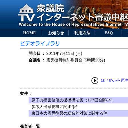
HOME
お知らせ
利用方法
FAQ
開会日
：
2011年7月11日 (月)
会議名
：
震災復興特別委員会 (5時間20分)
はじめから再
案件：
原子力損害賠償支援機構法案（177国会閣84）
参考人出頭要求に関する件
東日本大震災復興の総合的対策に関する件
発言者一覧