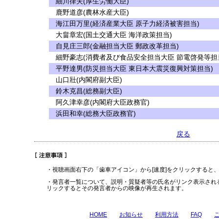
細川律夫(厚生労働大臣)
鹿野道彦(農林水産大臣)
海江田万里(経済産業大臣 原子力経済被害担当)
大畠章宏(国土交通大臣 海洋政策担当)
自見庄三郎(金融担当大臣 郵政改革担当)
細野豪志(消費者及び食品安全担当大臣 節電啓発等担
平野達男(防災担当大臣 東日本大震災復興対策担当)
山口壯(内閣府副大臣)
鈴木克昌(総務副大臣)
阿久津幸彦(内閣府大臣政務官)
浜田和幸(総務大臣政務官)
戻る
・視聴画面右下の「歯車アイコン」から[速度]をクリックすると
・発言者一覧について、説明・質疑者等の氏名がリンク表示され
リックするとその発言者からの映像が再生されます。
HOME
お知らせ
利用方法
FAQ