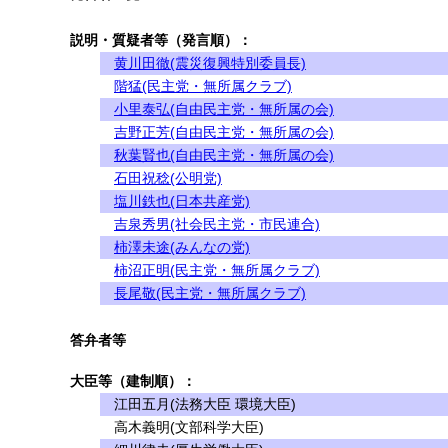
説明・質疑者等（発言順）：
黄川田徹(震災復興特別委員長)
階猛(民主党・無所属クラブ)
小里泰弘(自由民主党・無所属の会)
吉野正芳(自由民主党・無所属の会)
秋葉賢也(自由民主党・無所属の会)
石田祝稔(公明党)
塩川鉄也(日本共産党)
吉泉秀男(社会民主党・市民連合)
柿澤未途(みんなの党)
柿沼正明(民主党・無所属クラブ)
長尾敬(民主党・無所属クラブ)
答弁者等
大臣等（建制順）：
江田五月(法務大臣 環境大臣)
高木義明(文部科学大臣)