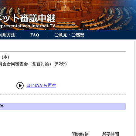
利用方法
FAQ
ご意見・ご感想
 (水)
会合同審査会（党首討論） (52分)
はじめから再生
件
開始時刻
所要時間