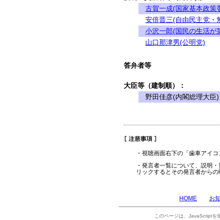
古賀一成(国家基本政策
安倍晋三(自由民主党・
小沢一郎(国民の生活が
山口那津男(公明党)
答弁者等
大臣等（建制順）：
野田佳彦(内閣総理大臣)
・視聴画面右下の「歯車アイコ
・発言者一覧について、説明・
リックするとその発言者からの
HOME
お
このページは、JavaScrip