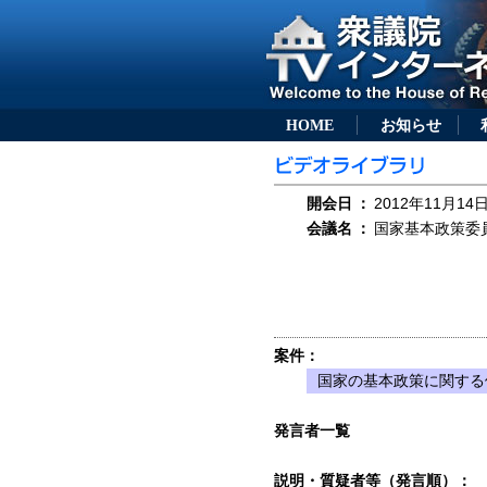
HOME
お知らせ
開会日
：
2012年11月14日
会議名
：
国家基本政策委員
案件：
国家の基本政策に関する
発言者一覧
説明・質疑者等（発言順）：