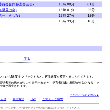
委員会合同審査会会長)
15時 00分
01分
無所属の会)
15時 01分
26分
第一・きづな)
15時 27分
12分
15時 39分
10分
戻る
ン」から[速度]をクリックすると、再生速度を変更することができます。
質疑者等の氏名がリンク表示されると、発言者頭出し機能が有効となり、ク
映像が再生されます。
このページの先頭へ▲
知らせ
利用方法
FAQ
ご意見・ご感想
tを使用しています。ご使用中のブラウザのJavaScriptを有効にしてください。