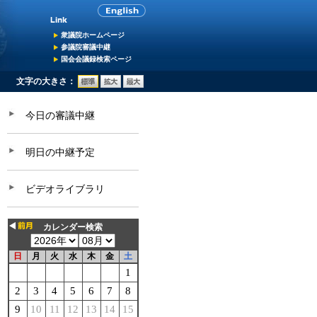
衆議院ホームページ
参議院審議中継
国会会議録検索ページ
文字の大きさ：
今日の審議中継
明日の中継予定
ビデオライブラリ
カレンダー検索
日
月
火
水
木
金
土
1
2
3
4
5
6
7
8
9
10
11
12
13
14
15