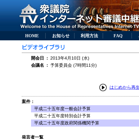
HOME
お知らせ
利用方法
FAQ
開会日
：
2013年4月10日 (水)
会議名
：
予算委員会 (7時間11分)
はじめから再
案件：
平成二十五年度一般会計予算
平成二十五年度特別会計予算
平成二十五年度政府関係機関予算
発言者一覧