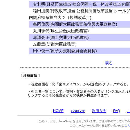
甘利明(経済再生担当 社会保障・税一体改革担当 内
稲田朋美(行政改革担当 公務員制度改革担当 クール
内閣府特命担当大臣（規制改革）)
亀岡偉民(内閣府大臣政務官兼復興大臣政務官)
丸川珠代(厚生労働大臣政務官)
赤澤亮正(国土交通大臣政務官)
左藤章(防衛大臣政務官)
田中俊一(原子力規制委員会委員長)
戻る
・視聴画面右下の「歯車アイコン」から[速度]をクリックすると
・発言者一覧について、説明・質疑者等の氏名がリンク表示され
リックするとその発言者からの映像が再生されます。
HOME
お知らせ
利用方法
FAQ
このページは、JavaScriptを使用しています。ご使用中のブラウザのJa
このホームページに関するお問い合わせは
こ