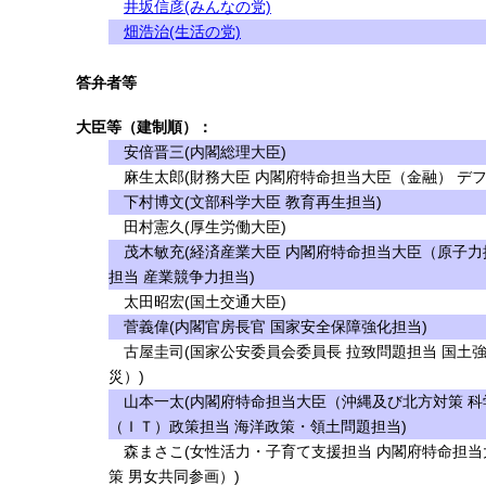
井坂信彦(みんなの党)
畑浩治(生活の党)
答弁者等
大臣等（建制順）：
安倍晋三(内閣総理大臣)
麻生太郎(財務大臣 内閣府特命担当大臣（金融） デフ
下村博文(文部科学大臣 教育再生担当)
田村憲久(厚生労働大臣)
茂木敏充(経済産業大臣 内閣府特命担当大臣（原子力
担当 産業競争力担当)
太田昭宏(国土交通大臣)
菅義偉(内閣官房長官 国家安全保障強化担当)
古屋圭司(国家公安委員会委員長 拉致問題担当 国土
災）)
山本一太(内閣府特命担当大臣（沖縄及び北方対策 科
（ＩＴ）政策担当 海洋政策・領土問題担当)
森まさこ(女性活力・子育て支援担当 内閣府特命担当
策 男女共同参画）)