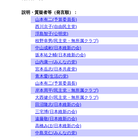
説明・質疑者等（発言順）：
山本有二(予算委員長)
西川京子(自由民主党)
浮島智子(公明党)
枝野幸男(民主党・無所属クラブ)
中山成彬(日本維新の会)
坂本祐之輔(日本維新の会)
山内康一(みんなの党)
宮本岳志(日本共産党)
青木愛(生活の党)
山本有二(予算委員長)
岸本周平(民主党・無所属クラブ)
大西健介(民主党・無所属クラブ)
田沼隆志(日本維新の会)
三宅博(日本維新の会)
遠藤敬(日本維新の会)
高橋みほ(日本維新の会)
中島克仁(みんなの党)