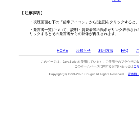
・視聴画面右下の「歯車アイコン」から[速度]をクリックすると
・発言者一覧について、説明・質疑者等の氏名がリンク表示され
リックするとその発言者からの映像が再生されます。
HOME
お知らせ
利用方法
FAQ
このページは、JavaScriptを使用しています。ご使用中のブラウザのJa
このホームページに関するお問い合わせは
こ
Copyright(C) 1999-2026 Shugiin All Rights Reserved.
著作権