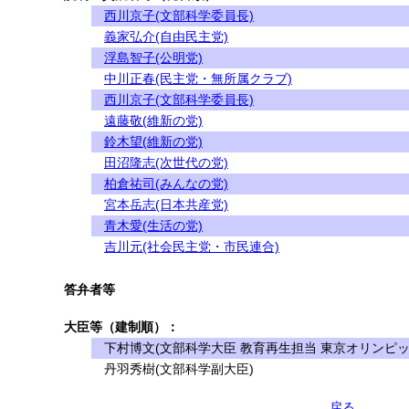
西川京子(文部科学委員長)
義家弘介(自由民主党)
浮島智子(公明党)
中川正春(民主党・無所属クラブ)
西川京子(文部科学委員長)
遠藤敬(維新の党)
鈴木望(維新の党)
田沼隆志(次世代の党)
柏倉祐司(みんなの党)
宮本岳志(日本共産党)
青木愛(生活の党)
吉川元(社会民主党・市民連合)
答弁者等
大臣等（建制順）：
下村博文(文部科学大臣 教育再生担当 東京オリンピッ
丹羽秀樹(文部科学副大臣)
戻る