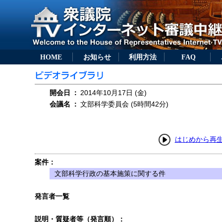
HOME
お知らせ
利用方法
FAQ
開会日
：
2014年10月17日 (金)
会議名
：
文部科学委員会 (5時間42分)
はじめから再
案件：
文部科学行政の基本施策に関する件
発言者一覧
説明・質疑者等（発言順）：