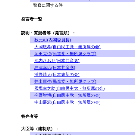
警察に関する件
発言者一覧
説明・質疑者等（発言順）：
秋元司(内閣委員長)
大岡敏孝(自由民主党・無所属の会)
岡田克也(民進党・無所属クラブ)
池内さおり(日本共産党)
島津幸広(日本共産党)
浦野靖人(日本維新の会)
井出庸生(民進党・無所属クラブ)
國場幸之助(自由民主党・無所属の会)
今野智博(自由民主党・無所属の会)
中山展宏(自由民主党・無所属の会)
答弁者等
大臣等（建制順）：