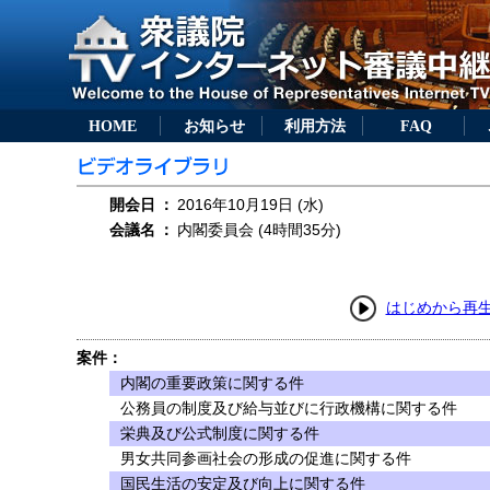
HOME
お知らせ
利用方法
FAQ
開会日
：
2016年10月19日 (水)
会議名
：
内閣委員会 (4時間35分)
はじめから再
案件：
内閣の重要政策に関する件
公務員の制度及び給与並びに行政機構に関する件
栄典及び公式制度に関する件
男女共同参画社会の形成の促進に関する件
国民生活の安定及び向上に関する件