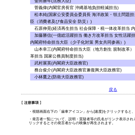
金田勝年(法務大臣)
菅義偉(内閣官房長官 沖縄基地負担軽減担当)
松本純(国家公安委員会委員長 海洋政策・領土問題担
臣（消費者及び食品安全 防災）)
石原伸晃(経済再生担当 社会保障・税一体改革担当 
加藤勝信(一億総活躍担当 働き方改革担当 女性活躍担
内閣府特命担当大臣（少子化対策 男女共同参画）)
山本幸三(内閣府特命担当大臣（地方創生 規制改革）
革担当 国家公務員制度担当)
武村展英(内閣府大臣政務官)
務台俊介(内閣府大臣政務官兼復興大臣政務官)
小林鷹之(防衛大臣政務官)
戻る
・視聴画面右下の「歯車アイコン」から[速度]をクリックすると
・発言者一覧について、説明・質疑者等の氏名がリンク表示され
リックするとその発言者からの映像が再生されます。