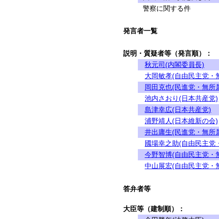
警察に関する件
発言者一覧
説明・質疑者等（発言順）：
秋元司(内閣委員長)
大岡敏孝(自由民主党・
岡田克也(民進党・無所
池内さおり(日本共産党)
島津幸広(日本共産党)
浦野靖人(日本維新の会)
井出庸生(民進党・無所
國場幸之助(自由民主党
今野智博(自由民主党・
中山展宏(自由民主党・
答弁者等
大臣等（建制順）：