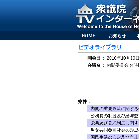
HOME
お知らせ
開会日
：
2016年10月19日
会議名
：
内閣委員会 (4時
案件：
内閣の重要政策に関する
公務員の制度及び給与並
栄典及び公式制度に関す
男女共同参画社会の形成
国民生活の安定及び向上