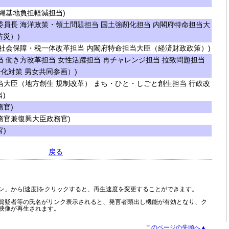
縄基地負担軽減担当)
員長 海洋政策・領土問題担当 国土強靭化担当 内閣府特命担当大
防災）)
社会保障・税一体改革担当 内閣府特命担当大臣（経済財政政策）)
 働き方改革担当 女性活躍担当 再チャレンジ担当 拉致問題担当
化対策 男女共同参画）)
大臣（地方創生 規制改革） まち・ひと・しごと創生担当 行政改
)
官)
官兼復興大臣政務官)
)
戻る
ン」から[速度]をクリックすると、再生速度を変更することができます。
質疑者等の氏名がリンク表示されると、発言者頭出し機能が有効となり、ク
映像が再生されます。
このページの先頭へ▲