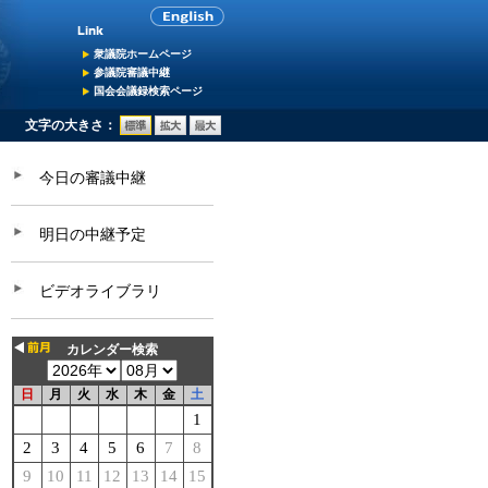
衆議院ホームページ
参議院審議中継
国会会議録検索ページ
文字の大きさ：
今日の審議中継
明日の中継予定
ビデオライブラリ
カレンダー検索
日
月
火
水
木
金
土
1
2
3
4
5
6
7
8
9
10
11
12
13
14
15