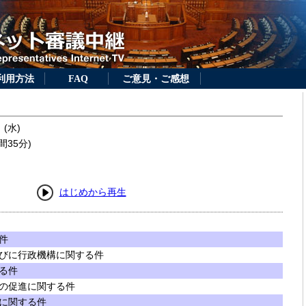
利用方法
FAQ
ご意見・ご感想
 (水)
間35分)
はじめから再生
件
びに行政機構に関する件
る件
の促進に関する件
に関する件