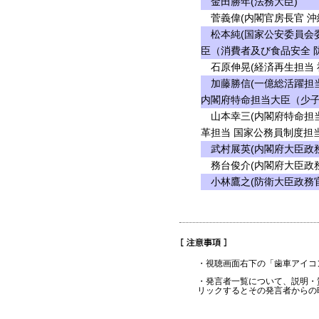
金田勝年(法務大臣)
菅義偉(内閣官房長官 沖
松本純(国家公安委員会委
臣（消費者及び食品安全 
石原伸晃(経済再生担当 
加藤勝信(一億総活躍担当
内閣府特命担当大臣（少子
山本幸三(内閣府特命担当
革担当 国家公務員制度担当
武村展英(内閣府大臣政務
務台俊介(内閣府大臣政務
小林鷹之(防衛大臣政務官
・視聴画面右下の「歯車アイコ
・発言者一覧について、説明・
リックするとその発言者からの