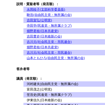
説明・質疑者等（発言順）：
永岡桂子(文部科学委員長)
馳浩(自由民主党・無所属の会)
吉田宣弘(公明党)
寺田学(民進党・無所属クラブ)
畑野君枝(日本共産党)
吉田豊史(日本維新の会)
吉川元(社会民主党・市民連合)
畑野君枝(日本共産党)
吉川元(社会民主党・市民連合)
山本ともひろ(自由民主党・無所属の会)
答弁者等
議員（発言順）：
河村建夫(自由民主党・無所属の会)
富田茂之(公明党)
笠浩史(民進党・無所属クラブ)
伊東信久(日本維新の会)