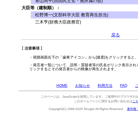
青山周平(自由民主党・無所属の会)
大臣等（建制順）：
松野博一(文部科学大臣 教育再生担当)
三木亨(財務大臣政務官)
戻る
・視聴画面右下の「歯車アイコン」から[速度]をクリックすると
・発言者一覧について、説明・質疑者等の氏名がリンク表示され
リックするとその発言者からの映像が再生されます。
HOME
お知らせ
利用方法
FAQ
このページは、JavaScriptを使用しています。ご使用中のブラウザのJa
このホームページに関するお問い合わせは
こ
Copyright(C) 1999-2026 Shugiin All Rights Reserved.
著作権