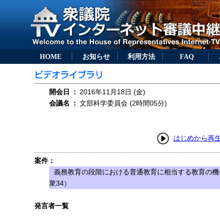
HOME
お知らせ
利用方法
FAQ
開会日
：
2016年11月18日 (金)
会議名
：
文部科学委員会 (2時間05分)
はじめから再
案件：
義務教育の段階における普通教育に相当する教育の機
衆34）
発言者一覧