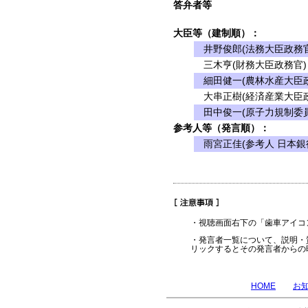
答弁者等
大臣等（建制順）：
井野俊郎(法務大臣政務官
三木亨(財務大臣政務官)
細田健一(農林水産大臣政
大串正樹(経済産業大臣政
田中俊一(原子力規制委員
参考人等（発言順）：
雨宮正佳(参考人 日本銀
・視聴画面右下の「歯車アイコ
・発言者一覧について、説明・
リックするとその発言者からの
HOME
お