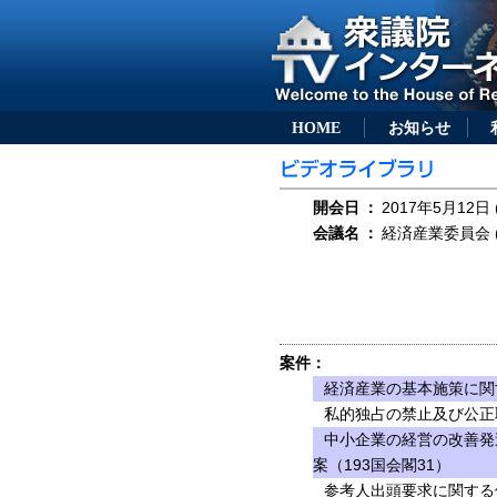
HOME
お知らせ
開会日
：
2017年5月12日 
会議名
：
経済産業委員会 (
案件：
経済産業の基本施策に関
私的独占の禁止及び公正
中小企業の経営の改善発
案（193国会閣31）
参考人出頭要求に関する