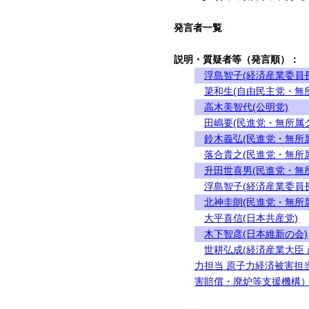
発言者一覧
説明・質疑者等（発言順）：
浮島智子(経済産業委員長
簗和生(自由民主党・無
高木美智代(公明党)
田嶋要(民進党・無所属
鈴木義弘(民進党・無所
落合貴之(民進党・無所
升田世喜男(民進党・無
浮島智子(経済産業委員長
北神圭朗(民進党・無所
大平喜信(日本共産党)
木下智彦(日本維新の会)
世耕弘成(経済産業大臣
力担当 原子力経済被害担
害賠償・廃炉等支援機構）