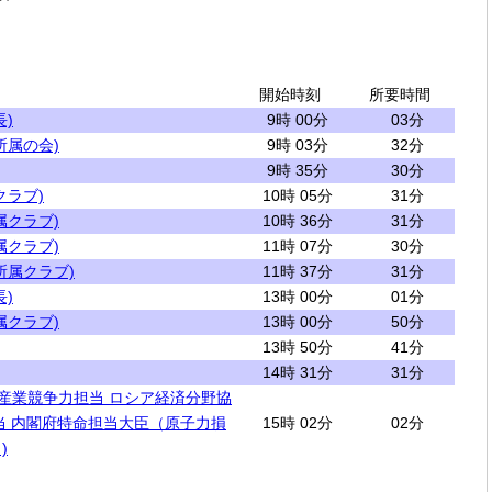
開始時刻
所要時間
)
9時 00分
03分
所属の会)
9時 03分
32分
9時 35分
30分
クラブ)
10時 05分
31分
属クラブ)
10時 36分
31分
属クラブ)
11時 07分
30分
所属クラブ)
11時 37分
31分
)
13時 00分
01分
属クラブ)
13時 00分
50分
13時 50分
41分
14時 31分
31分
 産業競争力担当 ロシア経済分野協
当 内閣府特命担当大臣（原子力損
15時 02分
02分
)