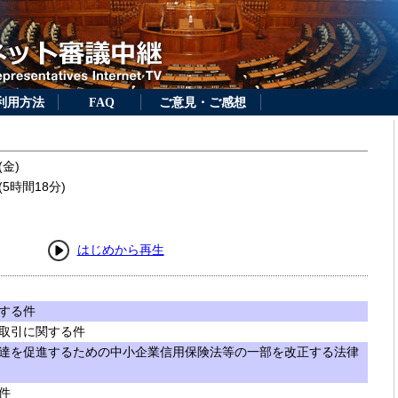
利用方法
FAQ
ご意見・ご感想
(金)
5時間18分)
はじめから再生
する件
取引に関する件
達を促進するための中小企業信用保険法等の一部を改正する法律
件