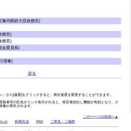
兼内閣府大臣政務官)
務官)
務官)
会委員長)
行理事)
戻る
ン」から[速度]をクリックすると、再生速度を変更することができます。
質疑者等の氏名がリンク表示されると、発言者頭出し機能が有効となり、ク
映像が再生されます。
このページの先頭へ▲
知らせ
利用方法
FAQ
ご意見・ご感想