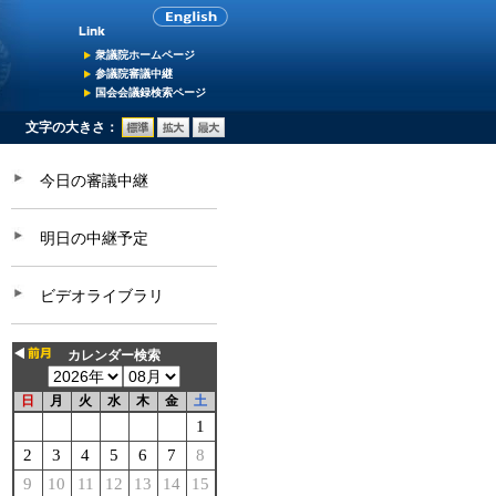
衆議院ホームページ
参議院審議中継
国会会議録検索ページ
文字の大きさ：
今日の審議中継
明日の中継予定
ビデオライブラリ
カレンダー検索
日
月
火
水
木
金
土
1
2
3
4
5
6
7
8
9
10
11
12
13
14
15