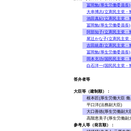
冨岡勉(厚生労働委員長)
大串博志(立憲民主党・
池田真紀(立憲民主党・
冨岡勉(厚生労働委員長)
阿部知子(立憲民主党・
尾辻かな子(立憲民主党
吉田統彦(立憲民主党・
冨岡勉(厚生労働委員長)
岡本充功(国民民主党・
白石洋一(国民民主党・
答弁者等
大臣等（建制順）：
根本匠(厚生労働大臣 働
平口洋(法務副大臣)
大口善徳(厚生労働副大臣
高階恵美子(厚生労働副大
参考人等（発言順）：