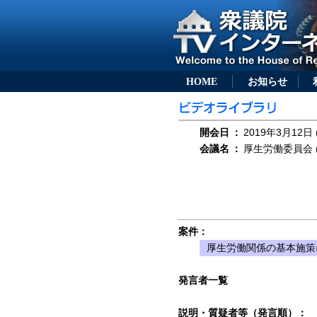
HOME
お知らせ
開会日
：
2019年3月12日 
会議名
：
厚生労働委員会 (
案件：
厚生労働関係の基本施策
発言者一覧
説明・質疑者等（発言順）：