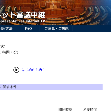
利用方法
FAQ
ご意見・ご感想
(火)
3時間33分)
はじめから再生
に関する件
開始時刻
所要時間