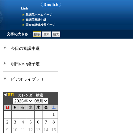
衆議院ホームページ
参議院審議中継
国会会議録検索ページ
文字の大きさ：
今日の審議中継
明日の中継予定
ビデオライブラリ
カレンダー検索
日
月
火
水
木
金
土
1
2
3
4
5
6
7
8
9
10
11
12
13
14
15