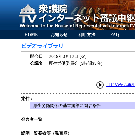
HOME
お知らせ
利用方法
FAQ
開会日
：
2019年3月12日 (火)
会議名
：
厚生労働委員会 (3時間33分)
はじめから再
案件：
厚生労働関係の基本施策に関する件
発言者一覧
説明・質疑者等（発言順）：