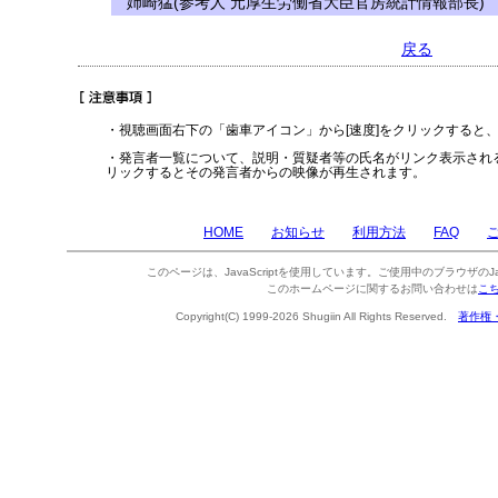
姉崎猛(参考人 元厚生労働省大臣官房統計情報部長)
戻る
・視聴画面右下の「歯車アイコン」から[速度]をクリックすると
・発言者一覧について、説明・質疑者等の氏名がリンク表示され
リックするとその発言者からの映像が再生されます。
HOME
お知らせ
利用方法
FAQ
このページは、JavaScriptを使用しています。ご使用中のブラウザのJa
このホームページに関するお問い合わせは
こ
Copyright(C) 1999-2026 Shugiin All Rights Reserved.
著作権