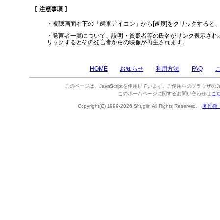
・視聴画面右下の「歯車アイコン」から[速度]をクリックすると
・発言者一覧について、説明・質疑者等の氏名がリンク表示され
リックするとその発言者からの映像が再生されます。
HOME
お知らせ
利用方法
FAQ
このページは、JavaScriptを使用しています。ご使用中のブラウザのJa
このホームページに関するお問い合わせは
こ
Copyright(C) 1999-2026 Shugiin All Rights Reserved.
著作権