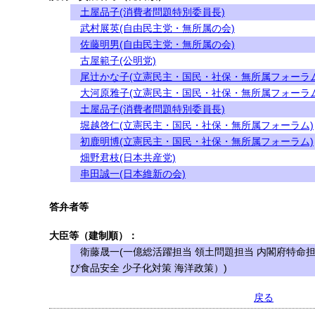
土屋品子(消費者問題特別委員長)
武村展英(自由民主党・無所属の会)
佐藤明男(自由民主党・無所属の会)
古屋範子(公明党)
尾辻かな子(立憲民主・国民・社保・無所属フォーラム
大河原雅子(立憲民主・国民・社保・無所属フォーラム
土屋品子(消費者問題特別委員長)
堀越啓仁(立憲民主・国民・社保・無所属フォーラム)
初鹿明博(立憲民主・国民・社保・無所属フォーラム)
畑野君枝(日本共産党)
串田誠一(日本維新の会)
答弁者等
大臣等（建制順）：
衛藤晟一(一億総活躍担当 領土問題担当 内閣府特命
び食品安全 少子化対策 海洋政策）)
戻る