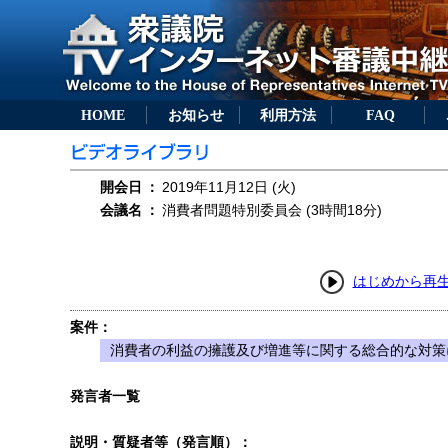
HOME
お知らせ
利用方法
FAQ
開会日
：
2019年11月12日 (火)
会議名
：
消費者問題特別委員会 (3時間18分)
はじめから再
案件：
消費者の利益の擁護及び増進等に関する総合的な対策
発言者一覧
説明・質疑者等（発言順）：