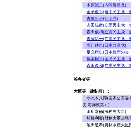
木原誠二(内閣委員長)
金子俊平(自由民主党・
古屋範子(公明党)
吉田統彦(立憲民主党・
森田俊和(立憲民主党・
後藤祐一(立憲民主党・
塩川鉄也(日本共産党)
足立康史(日本維新の会
岸本周平(国民民主党・
森田俊和(立憲民主党・
答弁者等
大臣等（建制順）：
小此木八郎(国家公安委員
災 海洋政策）)
田所嘉徳(法務副大臣)
船橋利実(財務大臣政務官
池田道孝(農林水産大臣政