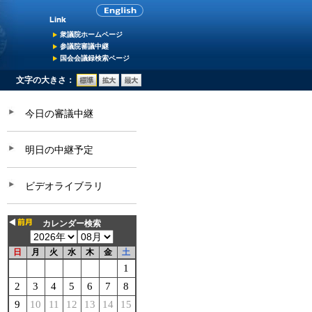
衆議院ホームページ
参議院審議中継
国会会議録検索ページ
文字の大きさ：
今日の審議中継
明日の中継予定
ビデオライブラリ
カレンダー検索
日
月
火
水
木
金
土
1
2
3
4
5
6
7
8
9
10
11
12
13
14
15