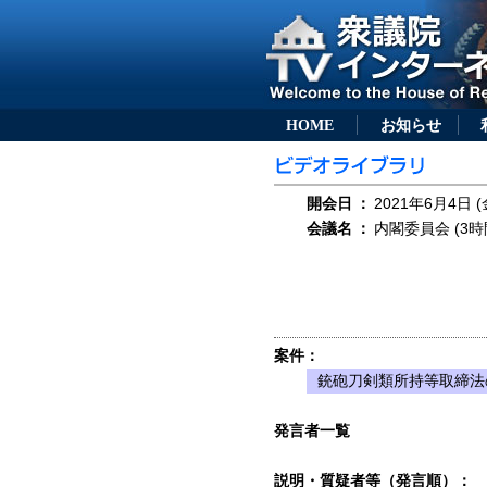
HOME
お知らせ
開会日
：
2021年6月4日 (
会議名
：
内閣委員会 (3時
案件：
銃砲刀剣類所持等取締法
発言者一覧
説明・質疑者等（発言順）：