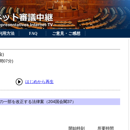
利用方法
FAQ
ご意見・ご感想
金)
間07分)
はじめから再生
の一部を改正する法律案（204国会閣37）
開始時刻
所要時間