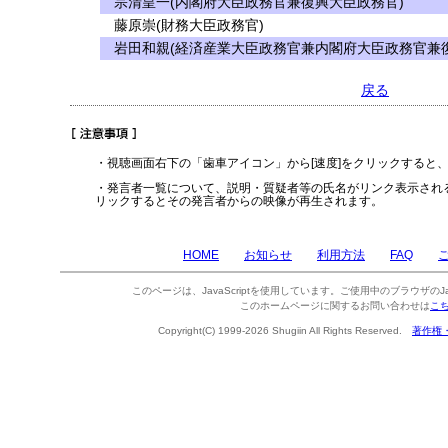
宗清皇一(内閣府大臣政務官兼復興大臣政務官)
藤原崇(財務大臣政務官)
岩田和親(経済産業大臣政務官兼内閣府大臣政務官兼復
戻る
・視聴画面右下の「歯車アイコン」から[速度]をクリックすると
・発言者一覧について、説明・質疑者等の氏名がリンク表示され
リックするとその発言者からの映像が再生されます。
HOME
お知らせ
利用方法
FAQ
このページは、JavaScriptを使用しています。ご使用中のブラウザのJa
このホームページに関するお問い合わせは
こ
Copyright(C) 1999-2026 Shugiin All Rights Reserved.
著作権