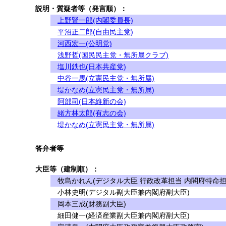
説明・質疑者等（発言順）：
上野賢一郎(内閣委員長)
平沼正二郎(自由民主党)
河西宏一(公明党)
浅野哲(国民民主党・無所属クラブ)
塩川鉄也(日本共産党)
中谷一馬(立憲民主党・無所属)
堤かなめ(立憲民主党・無所属)
阿部司(日本維新の会)
緒方林太郎(有志の会)
堤かなめ(立憲民主党・無所属)
答弁者等
大臣等（建制順）：
牧島かれん(デジタル大臣 行政改革担当 内閣府特命担
小林史明(デジタル副大臣兼内閣府副大臣)
岡本三成(財務副大臣)
細田健一(経済産業副大臣兼内閣府副大臣)