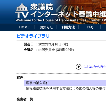
HOME
お知らせ
利用方法
FAQ
開会日
：
2022年3月16日 (水)
会議名
：
内閣委員会 (3時間02分)
はじめから再
案件：
理事の補欠選任
情報通信技術を利用する方法による国の歳入等の納付に
発言者一覧