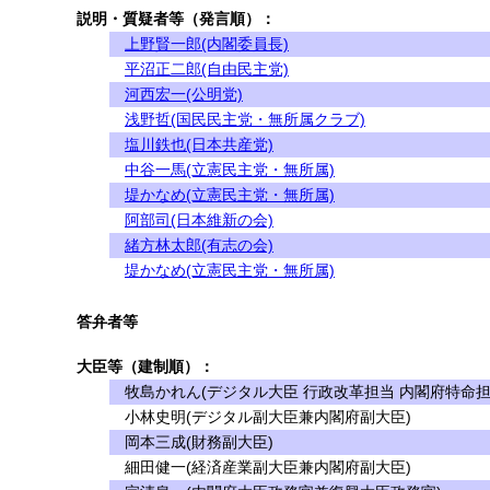
説明・質疑者等（発言順）：
上野賢一郎(内閣委員長)
平沼正二郎(自由民主党)
河西宏一(公明党)
浅野哲(国民民主党・無所属クラブ)
塩川鉄也(日本共産党)
中谷一馬(立憲民主党・無所属)
堤かなめ(立憲民主党・無所属)
阿部司(日本維新の会)
緒方林太郎(有志の会)
堤かなめ(立憲民主党・無所属)
答弁者等
大臣等（建制順）：
牧島かれん(デジタル大臣 行政改革担当 内閣府特命担
小林史明(デジタル副大臣兼内閣府副大臣)
岡本三成(財務副大臣)
細田健一(経済産業副大臣兼内閣府副大臣)