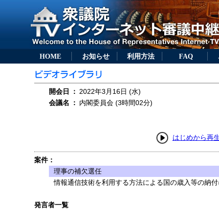
HOME
お知らせ
利用方法
FAQ
開会日
：
2022年3月16日 (水)
会議名
：
内閣委員会 (3時間02分)
はじめから再
案件：
理事の補欠選任
情報通信技術を利用する方法による国の歳入等の納付に
発言者一覧