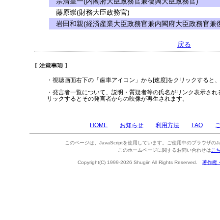
宗清皇一(内閣府大臣政務官兼復興大臣政務官)
藤原崇(財務大臣政務官)
岩田和親(経済産業大臣政務官兼内閣府大臣政務官兼復
戻る
・視聴画面右下の「歯車アイコン」から[速度]をクリックすると
・発言者一覧について、説明・質疑者等の氏名がリンク表示され
リックするとその発言者からの映像が再生されます。
HOME
お知らせ
利用方法
FAQ
このページは、JavaScriptを使用しています。ご使用中のブラウザのJa
このホームページに関するお問い合わせは
こ
Copyright(C) 1999-2026 Shugiin All Rights Reserved.
著作権