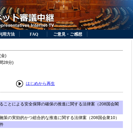
利用方法
FAQ
ご意見・ご感想
(金)
間28分)
はじめから再生
ることによる安全保障の確保の推進に関する法律案（208国会閣
施策の実効的かつ総合的な推進に関する法律案（208国会衆10）
件