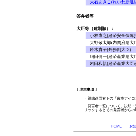
大石あきこ(れいわ新選組
答弁者等
大臣等（建制順）：
小林鷹之(経済安全保障担
大野敬太郎(内閣府副大臣
鈴木貴子(外務副大臣)
細田健一(経済産業副大臣
岩田和親(経済産業大臣
・視聴画面右下の「歯車アイコ
・発言者一覧について、説明・
リックするとその発言者からの
HOME
お