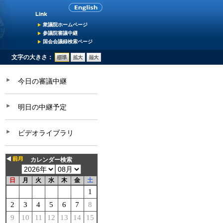
衆議院ホームページ
参議院審議中継
国会会議録検索ページ
文字の大きさ：
今日の審議中継
明日の中継予定
ビデオライブラリ
カレンダー検索
日
月
火
水
木
金
土
1
2
3
4
5
6
7
8
9
10
11
12
13
14
15