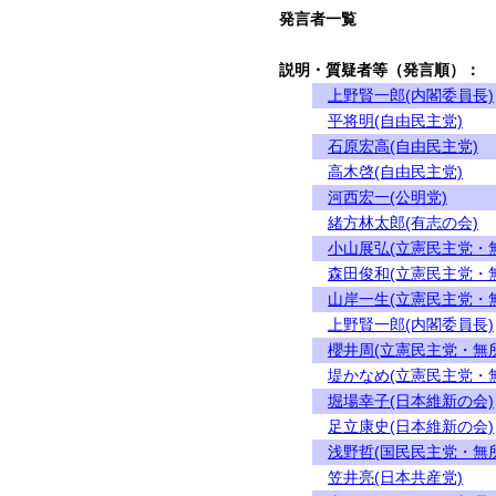
発言者一覧
説明・質疑者等（発言順）：
上野賢一郎(内閣委員長)
平将明(自由民主党)
石原宏高(自由民主党)
高木啓(自由民主党)
河西宏一(公明党)
緒方林太郎(有志の会)
小山展弘(立憲民主党・
森田俊和(立憲民主党・
山岸一生(立憲民主党・
上野賢一郎(内閣委員長)
櫻井周(立憲民主党・無
堤かなめ(立憲民主党・
堀場幸子(日本維新の会)
足立康史(日本維新の会)
浅野哲(国民民主党・無
笠井亮(日本共産党)