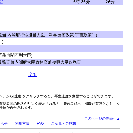
)
16時 36分
26分
当 内閣府特命担当大臣（科学技術政策 宇宙政策）)
)
兼内閣府副大臣)
政務官兼内閣府大臣政務官兼復興大臣政務官)
戻る
ン」から[速度]をクリックすると、再生速度を変更することができます。
質疑者等の氏名がリンク表示されると、発言者頭出し機能が有効となり、ク
映像が再生されます。
このページの先頭へ▲
知らせ
利用方法
FAQ
ご意見・ご感想