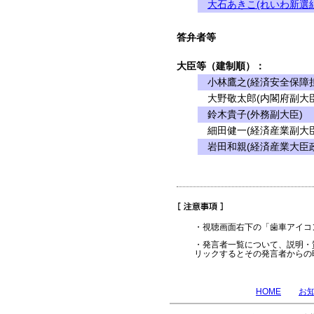
大石あきこ(れいわ新選組
答弁者等
大臣等（建制順）：
小林鷹之(経済安全保障担
大野敬太郎(内閣府副大臣
鈴木貴子(外務副大臣)
細田健一(経済産業副大臣
岩田和親(経済産業大臣
・視聴画面右下の「歯車アイコ
・発言者一覧について、説明・
リックするとその発言者からの
HOME
お