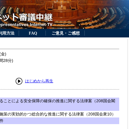
利用方法
FAQ
ご意見・ご感想
(金)
間28分)
はじめから再生
ることによる安全保障の確保の推進に関する法律案（208国会閣
施策の実効的かつ総合的な推進に関する法律案（208国会衆10）
件