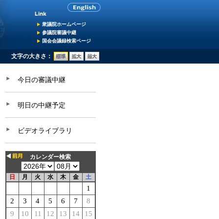
衆議院ホームページ
参議院審議中継
国会会議録検索ページ
文字の大きさ：
今日の審議中継
明日の中継予定
ビデオライブラリ
カレンダー検索
日
月
火
水
木
金
土
1
2
3
4
5
6
7
8
9
10
11
12
13
14
15