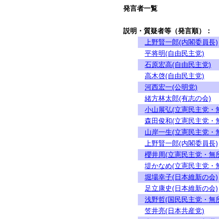
発言者一覧
説明・質疑者等（発言順）：
上野賢一郎(内閣委員長)
平将明(自由民主党)
石原宏高(自由民主党)
高木啓(自由民主党)
河西宏一(公明党)
緒方林太郎(有志の会)
小山展弘(立憲民主党・
森田俊和(立憲民主党・
山岸一生(立憲民主党・
上野賢一郎(内閣委員長)
櫻井周(立憲民主党・無
堤かなめ(立憲民主党・
堀場幸子(日本維新の会)
足立康史(日本維新の会)
浅野哲(国民民主党・無
笠井亮(日本共産党)