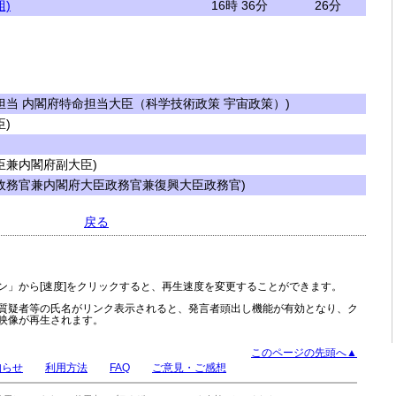
)
16時 36分
26分
当 内閣府特命担当大臣（科学技術政策 宇宙政策）)
)
兼内閣府副大臣)
政務官兼内閣府大臣政務官兼復興大臣政務官)
戻る
ン」から[速度]をクリックすると、再生速度を変更することができます。
質疑者等の氏名がリンク表示されると、発言者頭出し機能が有効となり、ク
映像が再生されます。
このページの先頭へ▲
知らせ
利用方法
FAQ
ご意見・ご感想