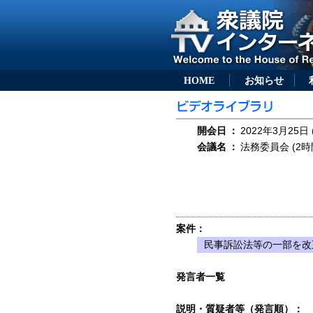
HOME
お知らせ
開会日
：
2022年3月25日 
会議名
：
法務委員会 (2時
案件：
民事訴訟法等の一部を改正
発言者一覧
説明・質疑者等（発言順）：