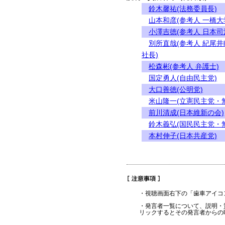
鈴木馨祐(法務委員長)
山本和彦(参考人 一橋
小澤吉徳(参考人 日本
別所直哉(参考人 紀尾
社長)
松森彬(参考人 弁護士)
国定勇人(自由民主党)
大口善徳(公明党)
米山隆一(立憲民主党・
前川清成(日本維新の会)
鈴木義弘(国民民主党・
本村伸子(日本共産党)
・視聴画面右下の「歯車アイコ
・発言者一覧について、説明・
リックするとその発言者からの