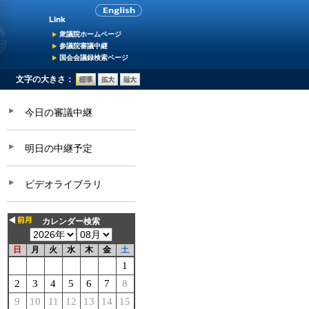
衆議院ホームページ
参議院審議中継
国会会議録検索ページ
文字の大きさ：
今日の審議中継
明日の中継予定
ビデオライブラリ
カレンダー検索
日
月
火
水
木
金
土
1
2
3
4
5
6
7
8
9
10
11
12
13
14
15