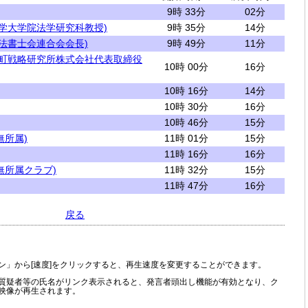
9時 33分
02分
大学大学院法学研究科教授)
9時 35分
14分
司法書士会連合会会長)
9時 49分
11分
井町戦略研究所株式会社代表取締役
10時 00分
16分
10時 16分
14分
10時 30分
16分
10時 46分
15分
無所属)
11時 01分
15分
11時 16分
16分
無所属クラブ)
11時 32分
15分
11時 47分
16分
戻る
ン」から[速度]をクリックすると、再生速度を変更することができます。
質疑者等の氏名がリンク表示されると、発言者頭出し機能が有効となり、ク
映像が再生されます。