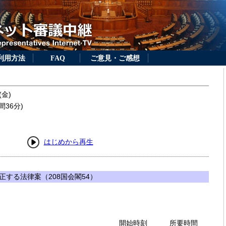
利用方法
FAQ
ご意見・ご感想
(金)
間36分)
はじめから再生
する法律案（208国会閣54）
開始時刻
所要時間