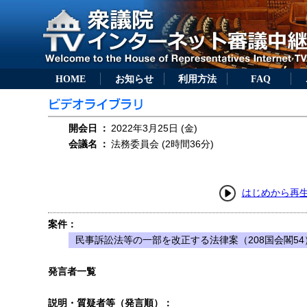
HOME
お知らせ
利用方法
FAQ
開会日
：
2022年3月25日 (金)
会議名
：
法務委員会 (2時間36分)
はじめから再
案件：
民事訴訟法等の一部を改正する法律案（208国会閣54
発言者一覧
説明・質疑者等（発言順）：