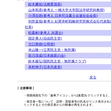
鈴木馨祐(法務委員長)
山本和彦(参考人 一橋大学大学院法学研究科教授)
小澤吉徳(参考人 日本司法書士会連合会会長)
別所直哉(参考人 紀尾井町戦略研究所株式会社代表取
社長)
松森彬(参考人 弁護士)
国定勇人(自由民主党)
大口善徳(公明党)
米山隆一(立憲民主党・無所属)
前川清成(日本維新の会)
鈴木義弘(国民民主党・無所属クラブ)
本村伸子(日本共産党)
戻る
・視聴画面右下の「歯車アイコン」から[速度]をクリックすると
・発言者一覧について、説明・質疑者等の氏名がリンク表示され
リックするとその発言者からの映像が再生されます。