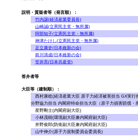
説明・質疑者等（発言順）：
竹内譲(経済産業委員長)
山崎誠(立憲民主党・無所属)
阿部知子(立憲民主党・無所属)
神津たけし(立憲民主党・無所属)
足立康史(日本維新の会)
前川清成(日本維新の会)
笠井亮(日本共産党)
答弁者等
大臣等（建制順）：
西村康稔(経済産業大臣 原子力経済被害担当 GX実行
分野協力担当 内閣府特命担当大臣（原子力損害賠償・
星野剛士(内閣府副大臣)
小林茂樹(環境副大臣兼内閣府副大臣)
井野俊郎(防衛副大臣兼内閣府副大臣)
山中伸介(原子力規制委員会委員長)