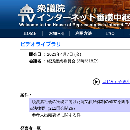
HOME
お知らせ
利用方法
FAQ
開会日
：
2023年4月7日 (金)
会議名
：
経済産業委員会 (3時間18分)
はじめから再
案件：
脱炭素社会の実現に向けた電気供給体制の確立を図る
る法律案（211国会閣26）
参考人出頭要求に関する件
発言者一覧