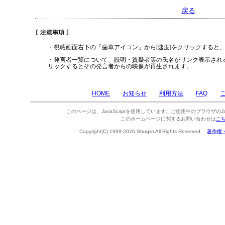
戻る
・視聴画面右下の「歯車アイコン」から[速度]をクリックすると
・発言者一覧について、説明・質疑者等の氏名がリンク表示され
リックするとその発言者からの映像が再生されます。
HOME
お知らせ
利用方法
FAQ
このページは、JavaScriptを使用しています。ご使用中のブラウザのJa
このホームページに関するお問い合わせは
こ
Copyright(C) 1999-2026 Shugiin All Rights Reserved.
著作権